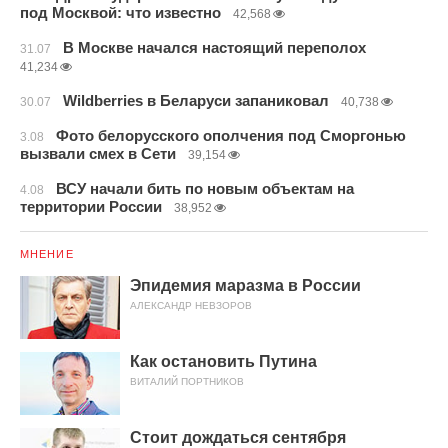
под Москвой: что известно
42,568
В Москве начался настоящий переполох
31.07
41,234
Wildberries в Беларуси запаниковал
30.07
40,738
Фото белорусского ополчения под Сморгонью
3.08
вызвали смех в Сети
39,154
ВСУ начали бить по новым объектам на
4.08
территории России
38,952
МНЕНИЕ
Эпидемия маразма в России
АЛЕКСАНДР НЕВЗОРОВ
Как остановить Путина
ВИТАЛИЙ ПОРТНИКОВ
Стоит дождаться сентября