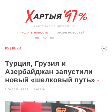
6 АВГУСТА 2026, ЧЕТВЕРГ, 19:24
ПРИСЛАТЬ НОВОСТЬ
АРХИВ НОВОСТЕЙ
BE
RU
EN
РУБРИКИ
ПОЛИТИКА
ОБЩЕСТВО
ЭКОНОМИКА
Турция, Грузия и
ПРОИСШЕСТВИЯ
СПОРТ
КУЛЬТУРА
ИСТОРИЯ
Азербайджан запустили
МНЕНИЕ
ИНТЕРВЬЮ
ТЕХНОЛОГИИ
ЗДОРОВЬЕ
новый «шелковый путь»
2
АВТО
ОТДЫХ
ОБХОД БЛОКИРОВКИ И СОЛИДАРНОСТЬ
3.06.2026, 15:37
4,068
КОРОНАВИРУС
БЕЛАРУСЬ В НАТО