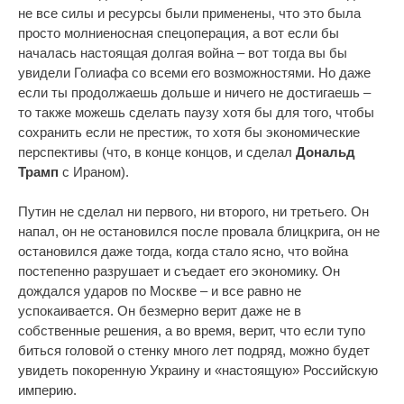
не все силы и ресурсы были применены, что это была
просто молниеносная спецоперация, а вот если бы
началась настоящая долгая война – вот тогда вы бы
увидели Голиафа со всеми его возможностями. Но даже
если ты продолжаешь дольше и ничего не достигаешь –
то также можешь сделать паузу хотя бы для того, чтобы
сохранить если не престиж, то хотя бы экономические
перспективы (что, в конце концов, и сделал
Дональд
Трамп
с Ираном).
Путин не сделал ни первого, ни второго, ни третьего. Он
напал, он не остановился после провала блицкрига, он не
остановился даже тогда, когда стало ясно, что война
постепенно разрушает и съедает его экономику. Он
дождался ударов по Москве – и все равно не
успокаивается. Он безмерно верит даже не в
собственные решения, а во время, верит, что если тупо
биться головой о стенку много лет подряд, можно будет
увидеть покоренную Украину и «настоящую» Российскую
империю.