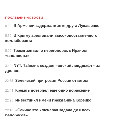
ПОСЛЕДНИЕ НОВОСТИ
В Армении задержали зятя друга Лукашенко
6:00
В Крыму арестовали высокопоставленного
5:30
коллаборанта
Трамп заявил о переговорах с Ираном
5:00
«вполсилы»
NYT: Тайвань создает «адский ландшафт» из
3:44
дронов
Зеленский пригрозил России ответом
22:55
Кремль потерпел еще одно поражение
22:44
Инвестцикл имени гражданина Корейко
22:25
«Сейчас это ключевая задача для всех
22:16
белорусов»