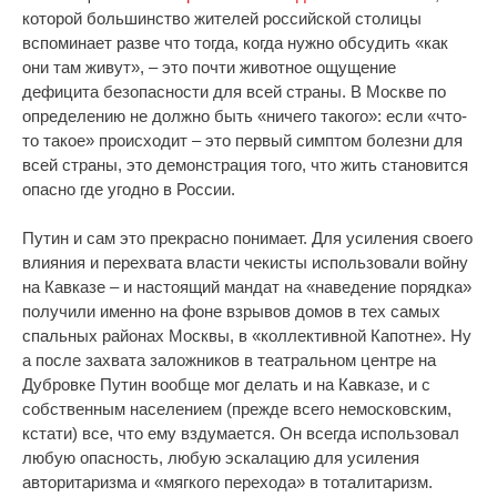
которой большинство жителей российской столицы
вспоминает разве что тогда, когда нужно обсудить «как
они там живут», – это почти животное ощущение
дефицита безопасности для всей страны. В Москве по
определению не должно быть «ничего такого»: если «что-
то такое» происходит – это первый симптом болезни для
всей страны, это демонстрация того, что жить становится
опасно где угодно в России.
Путин и сам это прекрасно понимает. Для усиления своего
влияния и перехвата власти чекисты использовали войну
на Кавказе – и настоящий мандат на «наведение порядка»
получили именно на фоне взрывов домов в тех самых
спальных районах Москвы, в «коллективной Капотне». Ну
а после захвата заложников в театральном центре на
Дубровке Путин вообще мог делать и на Кавказе, и с
собственным населением (прежде всего немосковским,
кстати) все, что ему вздумается. Он всегда использовал
любую опасность, любую эскалацию для усиления
авторитаризма и «мягкого перехода» в тоталитаризм.