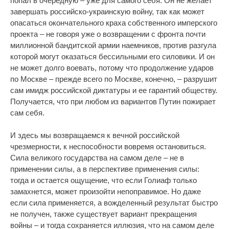
попал в очередную – уже для самого себя. Он не желает
завершать российско-украинскую войну, так как может
опасаться окончательного краха собственного имперского
проекта – не говоря уже о возвращении с фронта почти
миллионной бандитской армии наемников, против разгула
которой могут оказаться бессильными его силовики. И он
не может долго воевать, потому что продолжение ударов
по Москве – прежде всего по Москве, конечно, – разрушит
сам имидж российской диктатуры и ее гарантий обществу.
Получается, что при любом из вариантов Путин пожирает
сам себя.
И здесь мы возвращаемся к вечной российской
чрезмерности, к неспособности вовремя остановиться.
Сила великого государства на самом деле – не в
применении силы, а в перспективе применения силы:
тогда и остается ощущение, что если Голиаф только
замахнется, может произойти непоправимое. Но даже
если сила применяется, а вожделенный результат быстро
не получен, также существует вариант прекращения
войны – и тогда сохраняется иллюзия, что на самом деле