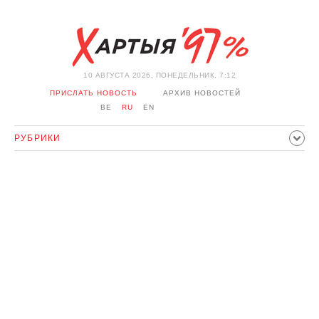
10 АВГУСТА 2026, ПОНЕДЕЛЬНИК, 7:12
ПРИСЛАТЬ НОВОСТЬ
АРХИВ НОВОСТЕЙ
BE
RU
EN
РУБРИКИ
ПОЛИТИКА
ОБЩЕСТВО
ЭКОНОМИКА
ПРОИСШЕСТВИЯ
СПОРТ
КУЛЬТУРА
ИСТОРИЯ
МНЕНИЕ
ИНТЕРВЬЮ
ТЕХНОЛОГИИ
ЗДОРОВЬЕ
АВТО
ОТДЫХ
ОБХОД БЛОКИРОВКИ И СОЛИДАРНОСТЬ
КОРОНАВИРУС
БЕЛАРУСЬ В НАТО