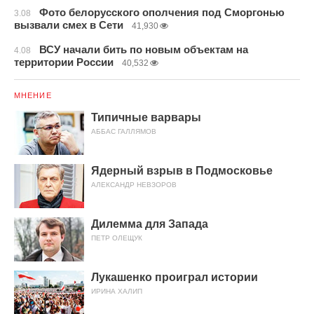
Фото белорусского ополчения под Сморгонью
3.08
вызвали смех в Сети
41,930
ВСУ начали бить по новым объектам на
4.08
территории России
40,532
МНЕНИЕ
Типичные варвары
АББАС ГАЛЛЯМОВ
Ядерный взрыв в Подмосковье
АЛЕКСАНДР НЕВЗОРОВ
Дилемма для Запада
ПЕТР ОЛЕЩУК
Лукашенко проиграл истории
ИРИНА ХАЛИП