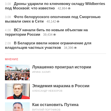
Дроны ударили по ключевому складу Wildberries
3.08
под Москвой: что известно
42,864
Фото белорусского ополчения под Сморгонью
3.08
вызвали смех в Сети
40,142
ВСУ начали бить по новым объектам на
4.08
территории России
39,434
В Беларуси ввели новое ограничение для
2.08
владельцев частных участков
34,396
МНЕНИЕ
Лукашенко проиграл истории
ИРИНА ХАЛИП
Эпидемия маразма в России
АЛЕКСАНДР НЕВЗОРОВ
Как остановить Путина
ВИТАЛИЙ ПОРТНИКОВ