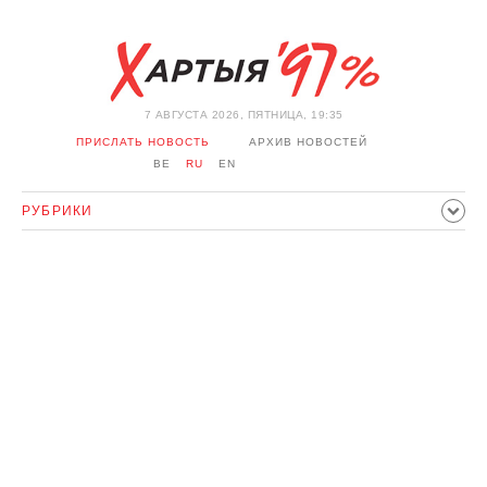
7 АВГУСТА 2026, ПЯТНИЦА, 19:35
ПРИСЛАТЬ НОВОСТЬ
АРХИВ НОВОСТЕЙ
BE
RU
EN
РУБРИКИ
ПОЛИТИКА
ОБЩЕСТВО
ЭКОНОМИКА
ПРОИСШЕСТВИЯ
СПОРТ
КУЛЬТУРА
ИСТОРИЯ
МНЕНИЕ
ИНТЕРВЬЮ
ТЕХНОЛОГИИ
ЗДОРОВЬЕ
АВТО
ОТДЫХ
ОБХОД БЛОКИРОВКИ И СОЛИДАРНОСТЬ
КОРОНАВИРУС
БЕЛАРУСЬ В НАТО