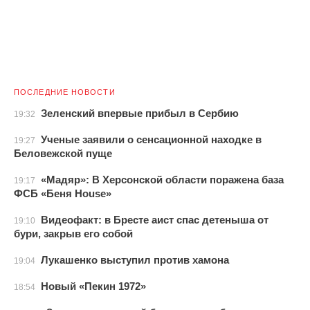
ПОСЛЕДНИЕ НОВОСТИ
Зеленский впервые прибыл в Сербию
19:32
Ученые заявили о сенсационной находке в
19:27
Беловежской пуще
«Мадяр»: В Херсонской области поражена база
19:17
ФСБ «Беня House»
Видеофакт: в Бресте аист спас детеныша от
19:10
бури, закрыв его собой
Лукашенко выступил против хамона
19:04
Новый «Пекин 1972»
18:54