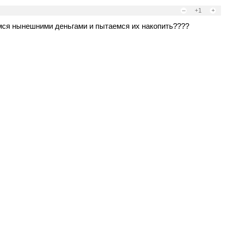
–
+1
+
мся нынешними деньгами и пытаемся их накопить????