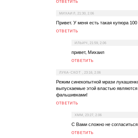
ОТВЕТИТЬ
МИХАИЛ
,
21:30, 2.06
Привет. У меня есть такая купюра 100
ОТВЕТИТЬ
ИЛЬИЧ
,
21:59, 2.06
привет, Михаил
ОТВЕТИТЬ
ЛУКА-СКОТ
,
23:16, 2.06
Режим синекопытной мрази лукашенко 
выпускаемые этой властью являются 
фальшивками!
ОТВЕТИТЬ
ХММ
,
23:27, 2.06
С Вами сложно не согласиться
ОТВЕТИТЬ