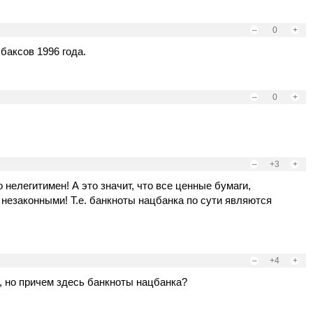
–
0
+
 баксов 1996 года.
–
0
+
–
+3
+
нелегитимен! А это значит, что все ценные бумаги,
незаконными! Т.е. банкноты нацбанка по сути являются
–
+4
+
, но причем здесь банкноты нацбанка?