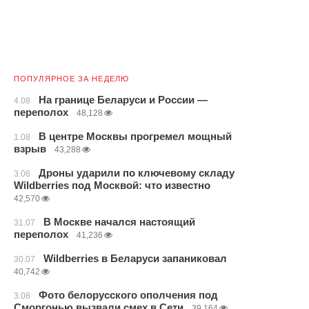
ПОПУЛЯРНОЕ ЗА НЕДЕЛЮ
На границе Беларуси и России —
4.08
переполох
48,128
В центре Москвы прогремел мощный
1.08
взрыв
43,288
Дроны ударили по ключевому складу
3.08
Wildberries под Москвой: что известно
42,570
В Москве начался настоящий
31.07
переполох
41,236
Wildberries в Беларуси запаниковал
30.07
40,742
Фото белорусского ополчения под
3.08
Сморгонью вызвали смех в Сети
39,164