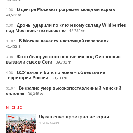
В центре Москвы прогремел мощный взрыв
1.08
43,532
Дроны ударили по ключевому складу Wildberries
3.08
под Москвой: что известно
42,732
В Москве начался настоящий переполох
31.07
41,432
Фото белорусского ополчения под Сморгонью
3.08
вызвали смех в Сети
39,732
ВСУ начали бить по новым объектам на
4.08
территории России
39,200
Внезапно умер высокопоставленный минский
31.07
силовик
36,348
МНЕНИЕ
Лукашенко проиграл истории
ИРИНА ХАЛИП