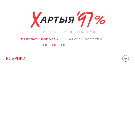
7 АВГУСТА 2026, ПЯТНИЦА, 11:10
ПРИСЛАТЬ НОВОСТЬ
АРХИВ НОВОСТЕЙ
BE
RU
EN
РУБРИКИ
ПОЛИТИКА
ОБЩЕСТВО
ЭКОНОМИКА
ПРОИСШЕСТВИЯ
СПОРТ
КУЛЬТУРА
ИСТОРИЯ
МНЕНИЕ
ИНТЕРВЬЮ
ТЕХНОЛОГИИ
ЗДОРОВЬЕ
АВТО
ОТДЫХ
ОБХОД БЛОКИРОВКИ И СОЛИДАРНОСТЬ
КОРОНАВИРУС
БЕЛАРУСЬ В НАТО