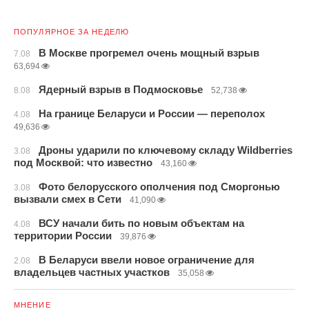
ПОПУЛЯРНОЕ ЗА НЕДЕЛЮ
В Москве прогремел очень мощный взрыв
7.08
63,694
Ядерный взрыв в Подмосковье
8.08
52,738
На границе Беларуси и России — переполох
4.08
49,636
Дроны ударили по ключевому складу Wildberries
3.08
под Москвой: что известно
43,160
Фото белорусского ополчения под Сморгонью
3.08
вызвали смех в Сети
41,090
ВСУ начали бить по новым объектам на
4.08
территории России
39,876
В Беларуси ввели новое ограничение для
2.08
владельцев частных участков
35,058
МНЕНИЕ