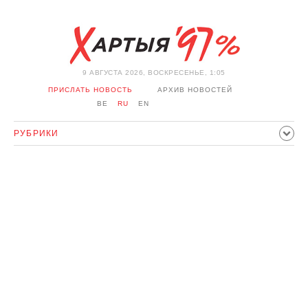
9 АВГУСТА 2026, ВОСКРЕСЕНЬЕ, 1:05
ПРИСЛАТЬ НОВОСТЬ
АРХИВ НОВОСТЕЙ
BE
RU
EN
РУБРИКИ
ПОЛИТИКА
ОБЩЕСТВО
ЭКОНОМИКА
ПРОИСШЕСТВИЯ
СПОРТ
КУЛЬТУРА
ИСТОРИЯ
МНЕНИЕ
ИНТЕРВЬЮ
ТЕХНОЛОГИИ
ЗДОРОВЬЕ
АВТО
ОТДЫХ
ОБХОД БЛОКИРОВКИ И СОЛИДАРНОСТЬ
КОРОНАВИРУС
БЕЛАРУСЬ В НАТО