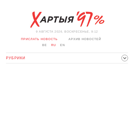
9 АВГУСТА 2026, ВОСКРЕСЕНЬЕ, 9:12
ПРИСЛАТЬ НОВОСТЬ
АРХИВ НОВОСТЕЙ
BE
RU
EN
РУБРИКИ
ПОЛИТИКА
ОБЩЕСТВО
ЭКОНОМИКА
ПРОИСШЕСТВИЯ
СПОРТ
КУЛЬТУРА
ИСТОРИЯ
МНЕНИЕ
ИНТЕРВЬЮ
ТЕХНОЛОГИИ
ЗДОРОВЬЕ
АВТО
ОТДЫХ
ОБХОД БЛОКИРОВКИ И СОЛИДАРНОСТЬ
КОРОНАВИРУС
БЕЛАРУСЬ В НАТО