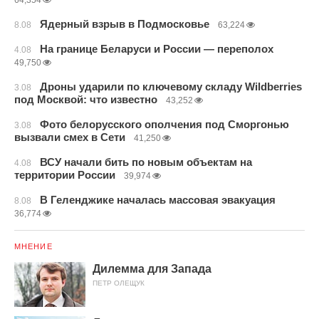
64,354
Ядерный взрыв в Подмосковье
8.08
63,224
На границе Беларуси и России — переполох
4.08
49,750
Дроны ударили по ключевому складу Wildberries
3.08
под Москвой: что известно
43,252
Фото белорусского ополчения под Сморгонью
3.08
вызвали смех в Сети
41,250
ВСУ начали бить по новым объектам на
4.08
территории России
39,974
В Геленджике началась массовая эвакуация
8.08
36,774
МНЕНИЕ
Дилемма для Запада
ПЕТР ОЛЕЩУК