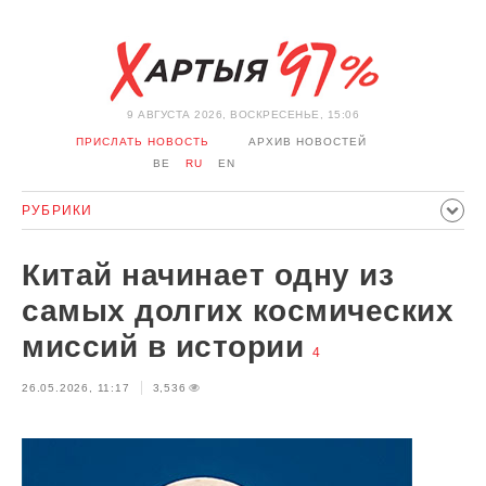
9 АВГУСТА 2026, ВОСКРЕСЕНЬЕ, 15:06
ПРИСЛАТЬ НОВОСТЬ
АРХИВ НОВОСТЕЙ
BE
RU
EN
РУБРИКИ
ПОЛИТИКА
ОБЩЕСТВО
ЭКОНОМИКА
Китай начинает одну из
ПРОИСШЕСТВИЯ
СПОРТ
КУЛЬТУРА
ИСТОРИЯ
самых долгих космических
МНЕНИЕ
ИНТЕРВЬЮ
ТЕХНОЛОГИИ
ЗДОРОВЬЕ
миссий в истории
4
АВТО
ОТДЫХ
ОБХОД БЛОКИРОВКИ И СОЛИДАРНОСТЬ
26.05.2026, 11:17
3,536
КОРОНАВИРУС
БЕЛАРУСЬ В НАТО