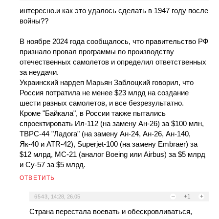
интересно.и как это удалось сделать в 1947 году после
войны??
В ноябре 2024 года сообщалось, что правительство РФ
признало провал программы по производству
отечественных самолетов и определил ответственных
за неудачи.
Украинский нардеп Марьян Заблоцкий говорил, что
Россия потратила не менее $23 млрд на создание
шести разных самолетов, и все безрезультатно.
Кроме "Байкала", в России также пытались
спроектировать Ил-112 (на замену Ан-26) за $100 млн,
ТВРС-44 "Ладога" (на замену Ан-24, Ан-26, Ан-140,
Як-40 и ATR-42), Superjet-100 (на замену Embraer) за
$12 млрд, МС-21 (аналог Boeing или Airbus) за $5 млрд
и Су-57 за $5 млрд.
ОТВЕТИТЬ
–
+1
+
6543
,
14:28, 26.05
Страна перестала воевать и обескровливаться,