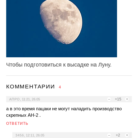
Чтобы подготовиться к высадке на Луну.
КОММЕНТАРИИ
4
–
+15
+
АПРО
,
11:21, 26.05
а в это время пацаки не могут наладить производство
скрепных АН-2 .
ОТВЕТИТЬ
–
+2
+
3456
,
12:11, 26.05