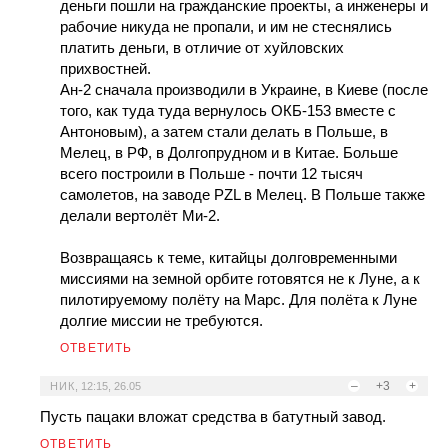
деньги пошли на гражданские проекты, а инженеры и
рабочие никуда не пропали, и им не стеснялись
платить деньги, в отличие от хуйловских
прихвостней.
Ан-2 сначала производили в Украине, в Киеве (после
того, как туда туда вернулось ОКБ-153 вместе с
Антоновым), а затем стали делать в Польше, в
Мелец, в РФ, в Долгопрудном и в Китае. Больше
всего построили в Польше - почти 12 тысяч
самолетов, на заводе PZL в Мелец. В Польше также
делали вертолёт Ми-2.
Возвращаясь к теме, китайцы долговременными
миссиями на земной орбите готовятся не к Луне, а к
пилотируемому полёту на Марс. Для полёта к Луне
долгие миссии не требуются.
ОТВЕТИТЬ
–
+3
+
НИК
,
12:15, 26.05
Пусть пацаки вложат средства в батутный завод.
ОТВЕТИТЬ