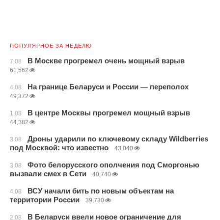
ПОПУЛЯРНОЕ ЗА НЕДЕЛЮ
В Москве прогремел очень мощный взрыв
7.08
61,562
На границе Беларуси и России — переполох
4.08
49,372
В центре Москвы прогремел мощный взрыв
1.08
44,382
Дроны ударили по ключевому складу Wildberries
3.08
под Москвой: что известно
43,040
Фото белорусского ополчения под Сморгонью
3.08
вызвали смех в Сети
40,740
ВСУ начали бить по новым объектам на
4.08
территории России
39,730
В Беларуси ввели новое ограничение для
2.08