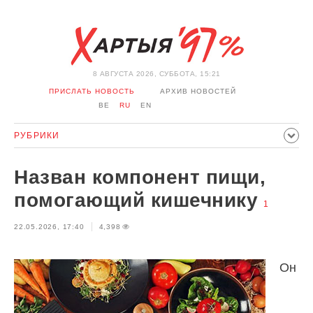
8 АВГУСТА 2026, СУББОТА, 15:21
ПРИСЛАТЬ НОВОСТЬ
АРХИВ НОВОСТЕЙ
BE
RU
EN
РУБРИКИ
ПОЛИТИКА
ОБЩЕСТВО
ЭКОНОМИКА
Назван компонент пищи,
ПРОИСШЕСТВИЯ
СПОРТ
КУЛЬТУРА
ИСТОРИЯ
помогающий кишечнику
1
МНЕНИЕ
ИНТЕРВЬЮ
ТЕХНОЛОГИИ
ЗДОРОВЬЕ
22.05.2026, 17:40
4,398
АВТО
ОТДЫХ
ОБХОД БЛОКИРОВКИ И СОЛИДАРНОСТЬ
КОРОНАВИРУС
БЕЛАРУСЬ В НАТО
Он