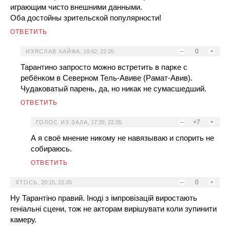
играющим чисто внешними данными.
Оба достойны зрительской популярности!
ОТВЕТИТЬ
–
0
+
ИЗЯСЛАВ ХАЙФА
,
16:42, 22.05
Тарантино запросто можно встретить в парке с
ребёнком в Северном Тель-Авиве (Рамат-Авив).
Чудаковатый парень, да, но никак не сумасшедший.
ОТВЕТИТЬ
–
+7
+
ГОЛОС ИЗ ЗАЛА
,
17:39, 22.05
А я своё мнение никому не навязываю и спорить не
собираюсь.
ОТВЕТИТЬ
–
0
+
ХТОСЬ
,
20:15, 22.05
Ну Тарантіно правий. Іноді з імпровізацій виростають
геніальні сцени, тож не акторам вирішувати коли зупинити
камеру.