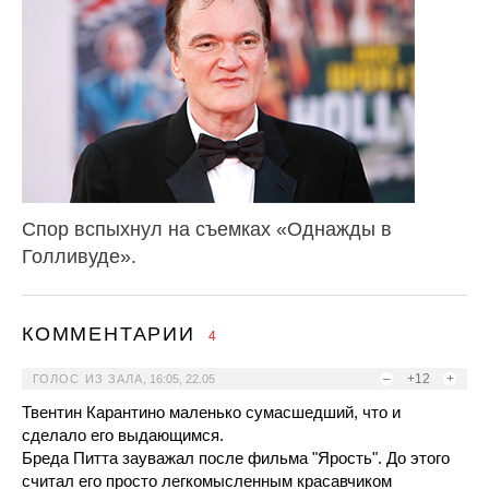
Спор вспыхнул на съемках «Однажды в
Голливуде».
КОММЕНТАРИИ
4
–
+12
+
ГОЛОС ИЗ ЗАЛА
,
16:05, 22.05
Твентин Карантино маленько сумасшедший, что и
сделало его выдающимся.
Бреда Питта зауважал после фильма "Ярость". До этого
считал его просто легкомысленным красавчиком