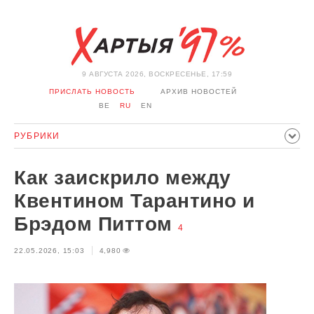
9 АВГУСТА 2026, ВОСКРЕСЕНЬЕ, 17:59
ПРИСЛАТЬ НОВОСТЬ
АРХИВ НОВОСТЕЙ
BE
RU
EN
РУБРИКИ
ПОЛИТИКА
ОБЩЕСТВО
ЭКОНОМИКА
Как заискрило между
ПРОИСШЕСТВИЯ
СПОРТ
КУЛЬТУРА
ИСТОРИЯ
Квентином Тарантино и
МНЕНИЕ
ИНТЕРВЬЮ
ТЕХНОЛОГИИ
ЗДОРОВЬЕ
Брэдом Питтом
4
АВТО
ОТДЫХ
ОБХОД БЛОКИРОВКИ И СОЛИДАРНОСТЬ
22.05.2026, 15:03
4,980
КОРОНАВИРУС
БЕЛАРУСЬ В НАТО