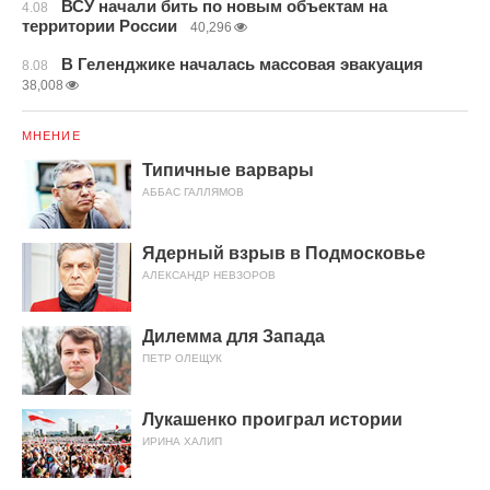
ВСУ начали бить по новым объектам на
4.08
территории России
40,296
В Геленджике началась массовая эвакуация
8.08
38,008
МНЕНИЕ
Типичные варвары
АББАС ГАЛЛЯМОВ
Ядерный взрыв в Подмосковье
АЛЕКСАНДР НЕВЗОРОВ
Дилемма для Запада
ПЕТР ОЛЕЩУК
Лукашенко проиграл истории
ИРИНА ХАЛИП