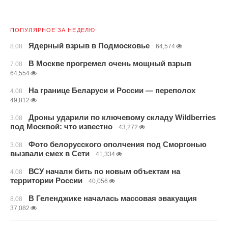
ПОПУЛЯРНОЕ ЗА НЕДЕЛЮ
Ядерный взрыв в Подмосковье
8.08
64,574
В Москве прогремел очень мощный взрыв
7.08
64,554
На границе Беларуси и России — переполох
4.08
49,812
Дроны ударили по ключевому складу Wildberries
3.08
под Москвой: что известно
43,272
Фото белорусского ополчения под Сморгонью
3.08
вызвали смех в Сети
41,334
ВСУ начали бить по новым объектам на
4.08
территории России
40,056
В Геленджике началась массовая эвакуация
8.08
37,082