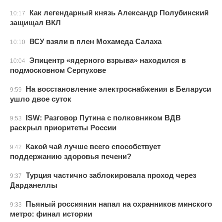
Как легендарный князь Александр Полубинский
10:17
защищал ВКЛ
ВСУ взяли в плен Мохамеда Салаха
10:10
Эпицентр «ядерного взрыва» находился в
10:04
подмосковном Серпухове
На восстановление электроснабжения в Беларуси
9:59
ушло двое суток
ISW: Разговор Путина с полковником ВДВ
9:53
раскрыл приоритеты России
Какой чай лучше всего способствует
9:42
поддержанию здоровья печени?
Турция частично заблокировала проход через
9:37
Дарданеллы
Пьяный россиянин напал на охранников минского
9:33
метро: финал истории