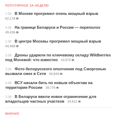
ПОПУЛЯРНОЕ ЗА НЕДЕЛЮ
В Москве прогремел очень мощный взрыв
7.08
62,178
На границе Беларуси и России — переполох
4.08
49,436
В центре Москвы прогремел мощный взрыв
1.08
44,468
Дроны ударили по ключевому складу Wildberries
3.08
под Москвой: что известно
43,070
Фото белорусского ополчения под Сморгонью
3.08
вызвали смех в Сети
40,844
ВСУ начали бить по новым объектам на
4.08
территории России
39,776
В Беларуси ввели новое ограничение для
2.08
владельцев частных участков
34,912
МНЕНИЕ