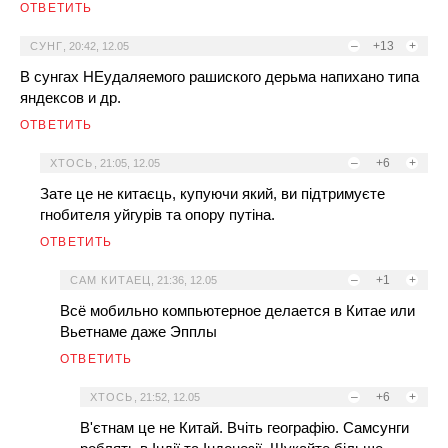
ОТВЕТИТЬ
–
+13
+
СУНГ
,
20:42, 12.05
В сунгах НЕудаляемого рашиского дерьма напихано типа
яндексов и др.
ОТВЕТИТЬ
–
+6
+
ХТОСЬ
,
21:05, 12.05
Зате це не китаєць, купуючи який, ви підтримуєте
гнобителя уйгурів та опору путіна.
ОТВЕТИТЬ
–
+1
+
САМ КИТАЕЦ
,
21:36, 12.05
Всё мобильно компьютерное делается в Китае или
Вьетнаме даже Эпплы
ОТВЕТИТЬ
–
+6
+
ХТОСЬ
,
21:52, 12.05
В'єтнам це не Китай. Вчіть географію. Самсунги