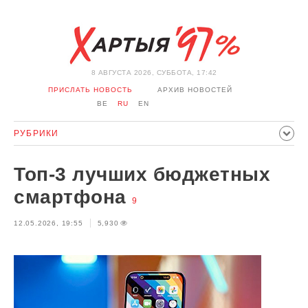
8 АВГУСТА 2026, СУББОТА, 17:42
ПРИСЛАТЬ НОВОСТЬ
АРХИВ НОВОСТЕЙ
BE
RU
EN
РУБРИКИ
ПОЛИТИКА
ОБЩЕСТВО
ЭКОНОМИКА
Топ-3 лучших бюджетных
ПРОИСШЕСТВИЯ
СПОРТ
КУЛЬТУРА
ИСТОРИЯ
смартфона
9
МНЕНИЕ
ИНТЕРВЬЮ
ТЕХНОЛОГИИ
ЗДОРОВЬЕ
12.05.2026, 19:55
5,930
АВТО
ОТДЫХ
ОБХОД БЛОКИРОВКИ И СОЛИДАРНОСТЬ
КОРОНАВИРУС
БЕЛАРУСЬ В НАТО