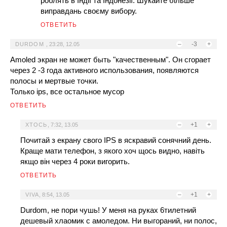
роблять в Індії та Індонезії. Шукайте більше
виправдань своєму вибору.
ОТВЕТИТЬ
–
-3
+
DURDOM
,
23:28, 12.05
Amoled экран не может быть "качественным". Он сгорает
через 2 -3 года активного использования, появляются
полосы и мертвые точки.
Только ips, все остальное мусор
ОТВЕТИТЬ
–
+1
+
ХТОСЬ
,
7:32, 13.05
Почитай з екрану свого IPS в яскравий сонячний день.
Краще мати телефон, з якого хоч щось видно, навіть
якщо він через 4 роки вигорить.
ОТВЕТИТЬ
–
+1
+
VIVA
,
8:54, 13.05
Durdom, не пори чушь! У меня на руках 6тилетний
дешевый хлаомик с амоледом. Ни выгораний, ни полос,