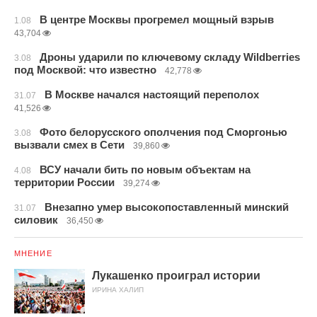
В центре Москвы прогремел мощный взрыв
1.08
43,704
Дроны ударили по ключевому складу Wildberries
3.08
под Москвой: что известно
42,778
В Москве начался настоящий переполох
31.07
41,526
Фото белорусского ополчения под Сморгонью
3.08
вызвали смех в Сети
39,860
ВСУ начали бить по новым объектам на
4.08
территории России
39,274
Внезапно умер высокопоставленный минский
31.07
силовик
36,450
МНЕНИЕ
Лукашенко проиграл истории
ИРИНА ХАЛИП