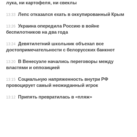
лука, ни картофеля, ни свеклы
Лепс отказался ехать в оккупированный Крым
13:33
Украина опередила Россию в войне
13:26
беспилотников на два года
Девятилетний школьник объехал все
13:24
достопримечательности с белорусских банкнот
В Венесуэле начались переговоры между
13:20
властями и оппозицией
Социальную напряженность внутри РФ
13:15
провоцирует самый неожиданный игрок
Припять превратилась в «пляж»
13:12