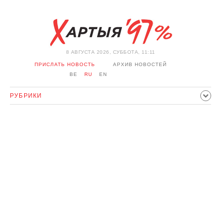
8 АВГУСТА 2026, СУББОТА, 11:11
ПРИСЛАТЬ НОВОСТЬ
АРХИВ НОВОСТЕЙ
BE
RU
EN
РУБРИКИ
ПОЛИТИКА
ОБЩЕСТВО
ЭКОНОМИКА
ПРОИСШЕСТВИЯ
СПОРТ
КУЛЬТУРА
ИСТОРИЯ
МНЕНИЕ
ИНТЕРВЬЮ
ТЕХНОЛОГИИ
ЗДОРОВЬЕ
АВТО
ОТДЫХ
ОБХОД БЛОКИРОВКИ И СОЛИДАРНОСТЬ
КОРОНАВИРУС
БЕЛАРУСЬ В НАТО