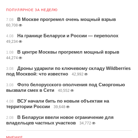
ПОПУЛЯРНОЕ ЗА НЕДЕЛЮ
В Москве прогремел очень мощный взрыв
7.08
60,708
На границе Беларуси и России — переполох
4.08
49,234
В центре Москвы прогремел мощный взрыв
1.08
44,274
Дроны ударили по ключевому складу Wildberries
3.08
под Москвой: что известно
42,992
Фото белорусского ополчения под Сморгонью
3.08
вызвали смех в Сети
40,552
ВСУ начали бить по новым объектам на
4.08
территории России
39,648
В Беларуси ввели новое ограничение для
2.08
владельцев частных участков
34,772
МНЕНИЕ