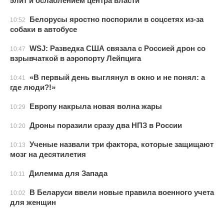
элит и ослаблением центра власти
Белорусы яростно поспорили в соцсетях из-за
10:52
собаки в автобусе
WSJ: Разведка США связала с Россией дрон со
10:47
взрывчаткой в аэропорту Лейпцига
«В первый день выглянул в окно и не понял: а
10:41
где люди?!»
Европу накрыла новая волна жары
10:29
Дроны поразили сразу два НПЗ в России
10:20
Ученые назвали три фактора, которые защищают
10:13
мозг на десятилетия
Дилемма для Запада
10:11
В Беларуси ввели новые правила военного учета
10:02
для женщин