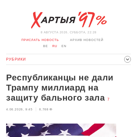
8 АВГУСТА 2026, СУББОТА, 22:28
ПРИСЛАТЬ НОВОСТЬ
АРХИВ НОВОСТЕЙ
BE
RU
EN
РУБРИКИ
ПОЛИТИКА
ОБЩЕСТВО
ЭКОНОМИКА
Республиканцы не дали
ПРОИСШЕСТВИЯ
СПОРТ
КУЛЬТУРА
ИСТОРИЯ
Трампу миллиард на
МНЕНИЕ
ИНТЕРВЬЮ
ТЕХНОЛОГИИ
ЗДОРОВЬЕ
защиту бального зала
7
АВТО
ОТДЫХ
ОБХОД БЛОКИРОВКИ И СОЛИДАРНОСТЬ
4.06.2026, 9:45
6,768
КОРОНАВИРУС
БЕЛАРУСЬ В НАТО