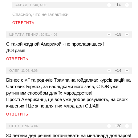
–
-14
+
АКРУД
,
12:40, 4.06
Спасибо, что не галактики
ОТВЕТИТЬ
–
+19
+
ЦИТАТА ГЕНИЯ
,
10:51, 4.06
С такой жадной Америкой - не прославишься!
ДФТрамп
ОТВЕТИТЬ
–
+14
+
ОЛЕГ
,
11:06, 4.06
Бізнес сім’ї та родичів Трампа на гойдалках курсів акцій на
Світових Біржах, за наслідками його заяв, СТОВ уже
рутинним способом для їх мародерства!!
Прості Американці, це все уже добре розуміють, на своїх
кишенях!! Це ж не для них млрд дол США!!!
ОТВЕТИТЬ
–
+20
+
НЕТ !
,
11:07, 4.06
80 летний дед решил потанцевать на миллиард долларов!