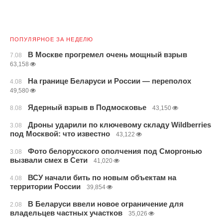
ПОПУЛЯРНОЕ ЗА НЕДЕЛЮ
В Москве прогремел очень мощный взрыв
7.08
63,158
На границе Беларуси и России — переполох
4.08
49,580
Ядерный взрыв в Подмосковье
8.08
43,150
Дроны ударили по ключевому складу Wildberries
3.08
под Москвой: что известно
43,122
Фото белорусского ополчения под Сморгонью
3.08
вызвали смех в Сети
41,020
ВСУ начали бить по новым объектам на
4.08
территории России
39,854
В Беларуси ввели новое ограничение для
2.08
владельцев частных участков
35,026