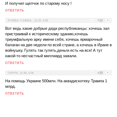
И получил щелчок по старому носу !
ОТВЕТИТЬ
–
+12
+
РУМБА-САМБА
,
11:22, 4.06
Вот ведь какие добрые дяди республиканцы: хочешь зал
пристраивай к историческому зданию,хочешь
триумфальную арку имени себя, хочешь ярмарочный
балаган на две недели по всей стране, а хочешь в Иране в
войнушку. Гулять так гулять,деньги есть на все! А тут
какой-то несчастный миллиард зажали.
ОТВЕТИТЬ
–
+20
+
ГАРРИ
,
11:40, 4.06
На помощь Украине 500млн. На аквадискотеку Трампа 1
млрд.
ОТВЕТИТЬ