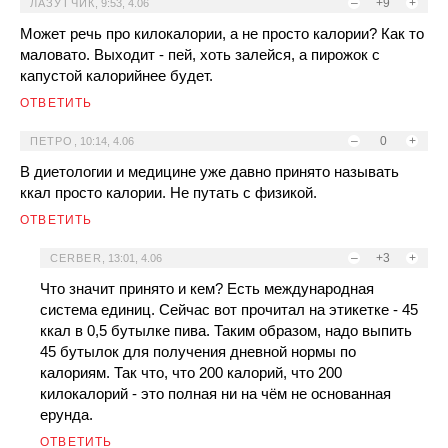
–
+9
+
ЛАЗУТЧИК
,
9:53, 4.06
Может речь про килокалории, а не просто калории? Как то
маловато. Выходит - пей, хоть залейся, а пирожок с
капустой калорийнее будет.
ОТВЕТИТЬ
–
0
+
ПЕТРО
,
10:14, 4.06
В диетологии и медицине уже давно принято называть
ккал просто калории. Не путать с физикой.
ОТВЕТИТЬ
–
+3
+
CERBER
,
13:01, 4.06
Что значит принято и кем? Есть международная
система единиц. Сейчас вот прочитал на этикетке - 45
ккал в 0,5 бутылке пива. Таким образом, надо выпить
45 бутылок для получения дневной нормы по
калориям. Так что, что 200 калорий, что 200
килокалорий - это полная ни на чём не основанная
ерунда.
ОТВЕТИТЬ