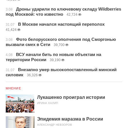
Дроны ударили по ключевому складу Wildberries
3.08
под Москвой: что известно
42,724
В Москве начался настоящий переполох
31.07
41,424
Фото белорусского ополчения под Сморгонью
3.08
вызвали смех в Сети
39,700
ВСУ начали бить по новым объектам на
4.08
территории России
39,190
Внезапно умер высокопоставленный минский
31.07
силовик
36,326
МНЕНИЕ
Лукашенко проиграл истории
ИРИНА ХАЛИП
Эпидемия маразма в России
АЛЕКСАНДР НЕВЗОРОВ