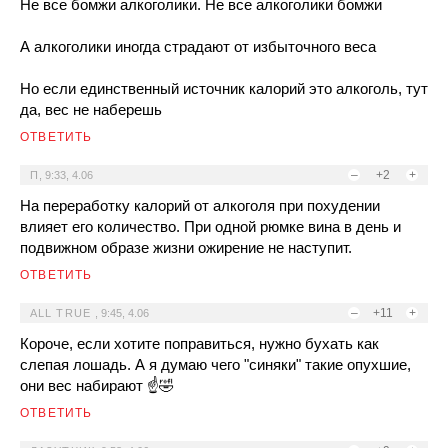
Не все бомжи алкоголики. Не все алкоголики бомжи
А алкоголики иногда страдают от избыточного веса
Но если единственный источник калорий это алкоголь, тут
да, вес не наберешь
ОТВЕТИТЬ
–
+2
+
П
,
9:33, 4.06
На переработку калорий от алкоголя при похудении
влияет его количество. При одной рюмке вина в день и
подвижном образе жизни ожирение не наступит.
ОТВЕТИТЬ
–
+11
+
ALL TRUE
,
9:45, 4.06
Короче, если хотите поправиться, нужно бухать как
слепая лошадь. А я думаю чего "синяки" такие опухшие,
они вес набирают ☝️🤣
ОТВЕТИТЬ