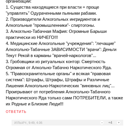
организации:
1. Существа находящиеся при власти = проще
"управлять" Одураченными пьяными рабами.
2. Производители Алкогольных ингридиентов и
Алкогольные "промышленники"- спиртогоны.
3. Алкогльно-Табачная Мафия: Огромные Барыши
практически из НИЧЕГО!!!
4. Медицинские Алкогольные "учреждения": "лечащие"
Алкогольно-Табачные ЗАВИСИМОСТИ "врачи": Деньги
Текут Рекой в карманы "врачей-наркологов"...
3. Гробовщики из ритуальных контор: Смертность
Огромная от Алкольно-Табачно Наркотического Яда.
5. "Правоохранительные органы" и всякая "правовая
система": Штрафы, Штрафы, Штрафы и Различные
Лишения Алкогольно-Наркотических "виновных лиц"...
Проигрывают от потребления Алкогольно-Табачного
Наркотического Яда только сами ПОТРЕБИТЕЛИ, а также
их Родные и Близкие Люди!!!
ОТВЕТИТЬ
–
+4
+
ИЛЬИЧ
,
9:49, 4.06