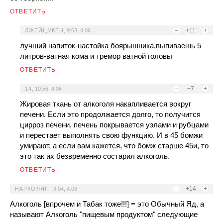
ОТВЕТИТЬ
–
+11
+
ЛЖЕЙЦУКЕН
,
9:53, 4.06
лучший напиток-настойка боярышника,выпиваешь 5
литров-ватная кома и тремор ватной головы
ОТВЕТИТЬ
–
+7
+
14
,
10:56, 4.06
Жировая ткань от алкоголя накапливается вокруг
печени. Если это продолжается долго, то получится
цирроз печени, печень покрывается узлами и рубцами
и перестает выполнять свою функцию. И в 45 бомжи
умирают, а если вам кажется, что бомж старше 45и, то
это так их безвременно состарил алкоголь.
ОТВЕТИТЬ
–
+14
+
НАРКОЛЯГ
,
9:04, 4.06
Алкоголь [впрочем и Табак тоже!!!] = это Обычный Яд, а
называют Алкоголь "пищевым продуктом" следующие