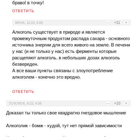
браво! в точку!
ОТВЕТИТЬ
–
+11
+
MIHA
,
11:15, 4.06
Алкоголь существует в природе и является
промежуточным продуктом распада сахара - основного
источника энергии для всего живого на земле. В печени
у нас (и не только у нас) есть ферменты которые
расщепяют алкоголь. в небольших дозах алкоголь
безвереден.
А все ваши пункты связаны с злоупотребление
алкоголем - конечно это вредно.
ОТВЕТИТЬ
–
+10
+
ПУКЛЮК
,
9:22, 4.06
Доказал ты только свое квадратно гнездовое мышление
Алкоголик - бомж - худой, тут нет прямой зависимости