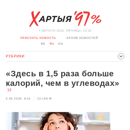
7 АВГУСТА 2026, ПЯТНИЦА, 10:25
ПРИСЛАТЬ НОВОСТЬ
АРХИВ НОВОСТЕЙ
BE
RU
EN
РУБРИКИ
ПОЛИТИКА
ОБЩЕСТВО
ЭКОНОМИКА
«Здесь в 1,5 раза больше
ПРОИСШЕСТВИЯ
СПОРТ
КУЛЬТУРА
ИСТОРИЯ
калорий, чем в углеводах»
МНЕНИЕ
ИНТЕРВЬЮ
ТЕХНОЛОГИИ
ЗДОРОВЬЕ
13
АВТО
ОТДЫХ
ОБХОД БЛОКИРОВКИ И СОЛИДАРНОСТЬ
4.06.2026, 8:41
10,166
КОРОНАВИРУС
БЕЛАРУСЬ В НАТО