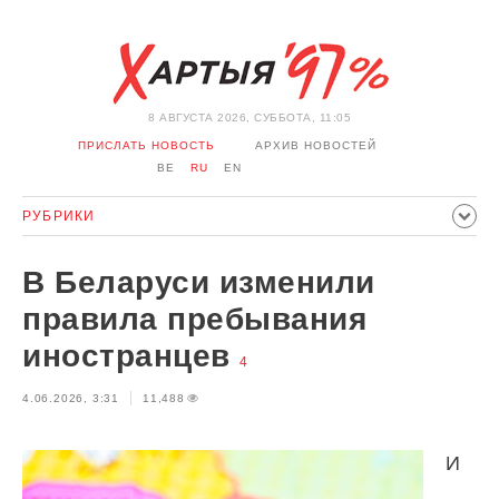
8 АВГУСТА 2026, СУББОТА, 11:05
ПРИСЛАТЬ НОВОСТЬ
АРХИВ НОВОСТЕЙ
BE
RU
EN
РУБРИКИ
ПОЛИТИКА
ОБЩЕСТВО
ЭКОНОМИКА
В Беларуси изменили
ПРОИСШЕСТВИЯ
СПОРТ
КУЛЬТУРА
ИСТОРИЯ
правила пребывания
МНЕНИЕ
ИНТЕРВЬЮ
ТЕХНОЛОГИИ
ЗДОРОВЬЕ
иностранцев
4
АВТО
ОТДЫХ
ОБХОД БЛОКИРОВКИ И СОЛИДАРНОСТЬ
4.06.2026, 3:31
11,488
КОРОНАВИРУС
БЕЛАРУСЬ В НАТО
И