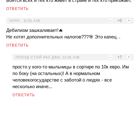
Боятся всех и тех кто живет в стране и тех кто приезжает.
ОТВЕТИТЬ
–
+5
+
НУНУ
,
11:26, 4.06
Дебилизм зашкаливает!🔥
Не хотят дополнительных налогов???🎯 Это капец. .
ОТВЕТИТЬ
–
+7
+
ПОЕЗД СТОЙ РАЗ ДВА!
,
12:18, 4.06
просто у кого-то мыльницы в сортире по 10к евро. Им
по боку (на остальных)! А в нормальном
человекогосударстве с заботой о людях - все
несколько иначе...
ОТВЕТИТЬ