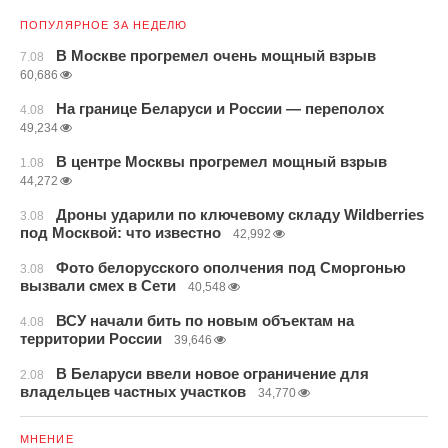
ПОПУЛЯРНОЕ ЗА НЕДЕЛЮ
В Москве прогремел очень мощный взрыв
7.08
60,686
На границе Беларуси и России — переполох
4.08
49,234
В центре Москвы прогремел мощный взрыв
1.08
44,272
Дроны ударили по ключевому складу Wildberries
3.08
под Москвой: что известно
42,992
Фото белорусского ополчения под Сморгонью
3.08
вызвали смех в Сети
40,548
ВСУ начали бить по новым объектам на
4.08
территории России
39,646
В Беларуси ввели новое ограничение для
2.08
владельцев частных участков
34,770
МНЕНИЕ