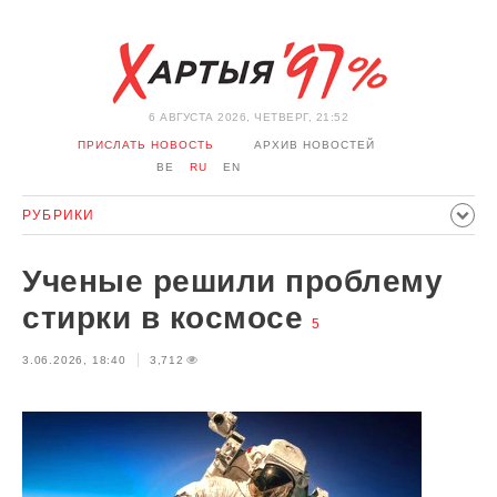
6 АВГУСТА 2026, ЧЕТВЕРГ, 21:52
ПРИСЛАТЬ НОВОСТЬ
АРХИВ НОВОСТЕЙ
BE
RU
EN
РУБРИКИ
ПОЛИТИКА
ОБЩЕСТВО
ЭКОНОМИКА
Ученые решили проблему
ПРОИСШЕСТВИЯ
СПОРТ
КУЛЬТУРА
ИСТОРИЯ
стирки в космосе
5
МНЕНИЕ
ИНТЕРВЬЮ
ТЕХНОЛОГИИ
ЗДОРОВЬЕ
3.06.2026, 18:40
3,712
АВТО
ОТДЫХ
ОБХОД БЛОКИРОВКИ И СОЛИДАРНОСТЬ
КОРОНАВИРУС
БЕЛАРУСЬ В НАТО