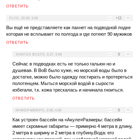
ОТВЕТИТЬ
–
+11
+
FLYG
,
20:39, 3.06
Вы ещё не представляете как пахнет на подводной лодке
которая не всплывает по полгода и где потеют 90 мужиков
ОТВЕТИТЬ
–
0
+
ЗНАТОК ВСЕГО
,
0:27, 4.06
Сейчас в подводках есть не только гальюн но и
душевая. В ВоВ было хуже, но морской воды было в
достатке, можно было одежду постирать и протереться
полотенцем. Мыться морской водой в сырости
избегали, т.к. кожа трескалась и начинала гноиться.
ОТВЕТИТЬ
–
0
+
ИНФОРМБЮРО
,
0:30, 4.06
Как устроен бассейн на «Акуле»Размеры: бассейн
имеет скромные габариты — примерно 4 метра в длину,
2 метра в ширину и 2 метра в глубину.Вода: его