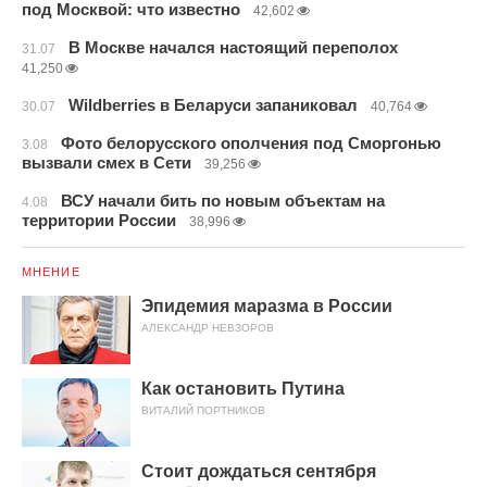
под Москвой: что известно
42,602
В Москве начался настоящий переполох
31.07
41,250
Wildberries в Беларуси запаниковал
30.07
40,764
Фото белорусского ополчения под Сморгонью
3.08
вызвали смех в Сети
39,256
ВСУ начали бить по новым объектам на
4.08
территории России
38,996
МНЕНИЕ
Эпидемия маразма в России
АЛЕКСАНДР НЕВЗОРОВ
Как остановить Путина
ВИТАЛИЙ ПОРТНИКОВ
Стоит дождаться сентября