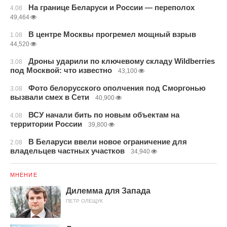
На границе Беларуси и России — переполох
4.08
49,464
В центре Москвы прогремел мощный взрыв
1.08
44,520
Дроны ударили по ключевому складу Wildberries
3.08
под Москвой: что известно
43,100
Фото белорусского ополчения под Сморгонью
3.08
вызвали смех в Сети
40,900
ВСУ начали бить по новым объектам на
4.08
территории России
39,800
В Беларуси ввели новое ограничение для
2.08
владельцев частных участков
34,940
МНЕНИЕ
Дилемма для Запада
ПЕТР ОЛЕЩУК