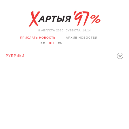
8 АВГУСТА 2026, СУББОТА, 19:14
ПРИСЛАТЬ НОВОСТЬ
АРХИВ НОВОСТЕЙ
BE
RU
EN
РУБРИКИ
ПОЛИТИКА
ОБЩЕСТВО
ЭКОНОМИКА
ПРОИСШЕСТВИЯ
СПОРТ
КУЛЬТУРА
ИСТОРИЯ
МНЕНИЕ
ИНТЕРВЬЮ
ТЕХНОЛОГИИ
ЗДОРОВЬЕ
АВТО
ОТДЫХ
ОБХОД БЛОКИРОВКИ И СОЛИДАРНОСТЬ
КОРОНАВИРУС
БЕЛАРУСЬ В НАТО