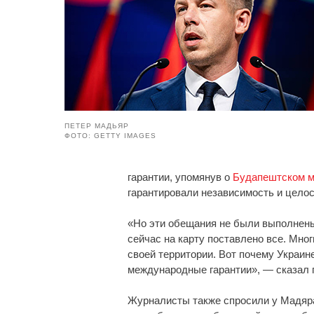
ПЕТЕР МАДЬЯР
ФОТО: GETTY IMAGES
гарантии, упомянув о
Будапештском 
гарантировали независимость и целос
«Но эти обещания не были выполнены,
сейчас на карту поставлено все. Мног
своей территории. Вот почему Украи
международные гарантии», — сказал 
Журналисты также спросили у Мадяра