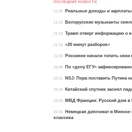
ПОСЛЕДНИЕ НОВОСТИ
Реальные доходы и зарплаты 
21:30
Белорусские музыканты снялис
21:22
Трамп отверг информацию о к
21:14
«20 минут разборок»
21:10
Россияне начали топить свои
21:03
По «делу ЕГУ» зафиксировано
20:49
NSJ: Пора поставить Путина н
20:41
Китайский спутник заснял пад
20:34
МВД Франции: Русский дом в
20:28
Немецкая дипломат в Минске 
20:16
классика