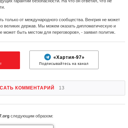
щих гарантий безопасности. На что он ответил, что не
ти.
ть только от международного сообщества. Венгрия не может
ло великих держав. Мы можем оказать дипломатическую и
е может быть местом для переговоров», - заявил политик.
N
«Хартия-97»
т
Подписывайтесь на канал
САТЬ КОММЕНТАРИЙ
13
7.org
следующим образом: