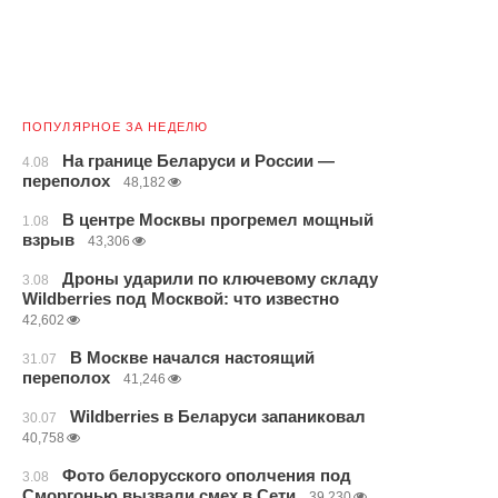
ПОПУЛЯРНОЕ ЗА НЕДЕЛЮ
На границе Беларуси и России —
4.08
переполох
48,182
В центре Москвы прогремел мощный
1.08
взрыв
43,306
Дроны ударили по ключевому складу
3.08
Wildberries под Москвой: что известно
42,602
В Москве начался настоящий
31.07
переполох
41,246
Wildberries в Беларуси запаниковал
30.07
40,758
Фото белорусского ополчения под
3.08
Сморгонью вызвали смех в Сети
39,230