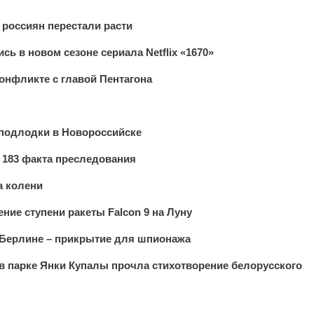
россиян перестали расти
ь в новом сезоне сериала Netflix «1670»
онфликте с главой Пентагона
 подлодки в Новороссийске
 183 факта преследования
а колени
ение ступени ракеты Falcon 9 на Луну
 Берлине – прикрытие для шпионажа
в парке Янки Купалы прочла стихотворение белорусского