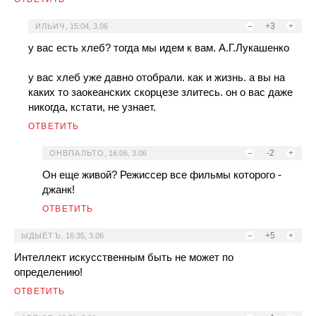
–
+3
+
ИЛЬИЧ
,
15:04, 3.06
у вас есть хлеб? тогда мы идем к вам. А.Г.Лукашенко
у вас хлеб уже давно отобрали. как и жизнь. а вы на
каких то заокеанских скорцезе злитесь. он о вас даже
никогда, кстати, не узнает.
ОТВЕТИТЬ
–
-2
+
ОНВПАЛЬТО
,
16:06, 3.06
Он еще живой? Режиссер все фильмы которого -
джанк!
ОТВЕТИТЬ
–
+5
+
ЫДЫЁТЪ
,
16:35, 3.06
Интеллект искусственным быть не может по
определению!
ОТВЕТИТЬ