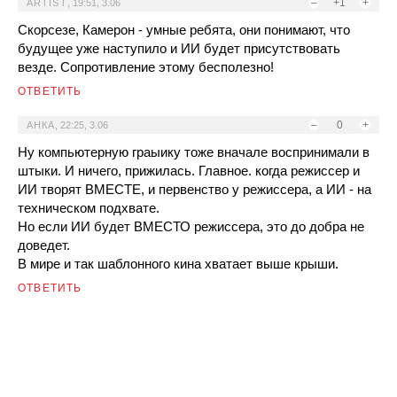
–
+1
+
ARTIST
,
19:51, 3.06
Скорсезе, Камерон - умные ребята, они понимают, что
будущее уже наступило и ИИ будет присутствовать
везде. Сопротивление этому бесполезно!
ОТВЕТИТЬ
–
0
+
АНКА
,
22:25, 3.06
Ну компьютерную граыику тоже вначале воспринимали в
штыки. И ничего, прижилась. Главное. когда режиссер и
ИИ творят ВМЕСТЕ, и первенство у режиссера, а ИИ - на
техническом подхвате.
Но если ИИ будет ВМЕСТО режиссера, это до добра не
доведет.
В мире и так шаблонного кина хватает выше крыши.
ОТВЕТИТЬ