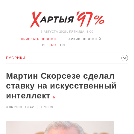
7 АВГУСТА 2026, ПЯТНИЦА, 8:09
ПРИСЛАТЬ НОВОСТЬ
АРХИВ НОВОСТЕЙ
BE
RU
EN
РУБРИКИ
ПОЛИТИКА
ОБЩЕСТВО
ЭКОНОМИКА
Мартин Скорсезе сделал
ПРОИСШЕСТВИЯ
СПОРТ
КУЛЬТУРА
ИСТОРИЯ
ставку на искусственный
МНЕНИЕ
ИНТЕРВЬЮ
ТЕХНОЛОГИИ
ЗДОРОВЬЕ
интеллект
6
АВТО
ОТДЫХ
ОБХОД БЛОКИРОВКИ И СОЛИДАРНОСТЬ
3.06.2026, 13:42
1,702
КОРОНАВИРУС
БЕЛАРУСЬ В НАТО