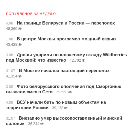
ПОПУЛЯРНОЕ ЗА НЕДЕЛЮ
На границе Беларуси и России — переполох
4.08
48,360
В центре Москвы прогремел мощный взрыв
1.08
43,428
Дроны ударили по ключевому складу Wildberries
3.08
под Москвой: что известно
42,702
В Москве начался настоящий переполох
31.07
41,354
Фото белорусского ополчения под Сморгонью
3.08
вызвали смех в Сети
39,560
ВСУ начали бить по новым объектам на
4.08
территории России
39,138
Внезапно умер высокопоставленный минский
31.07
силовик
36,244