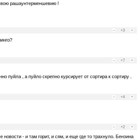
 свою рашаунтерменшевию !
–
+3
+
инго?
–
+7
+
но пуйла , а пуйло скрепно курсирует от сортира к сортиру .
–
+4
+
–
+2
+
овости - и там горит, и сям, и еще где то трахнуло. Бензина