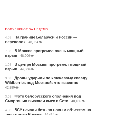
ПОПУЛЯРНОЕ ЗА НЕДЕЛЮ
На границе Беларуси и России —
4.08
переполох
48,954
В Москве прогремел очень мощный
7.08
взрыв
48,906
В центре Москвы прогремел мощный
1.08
взрыв
44,006
Дроны ударили по ключевому складу
3.08
Wildberries под Москвой: что известно
42,880
Фото белорусского ополчения под
3.08
Сморгонью вызвали смех в Сети
40,186
ВСУ начали бить по новым объектам на
4.08
территории России
39,464