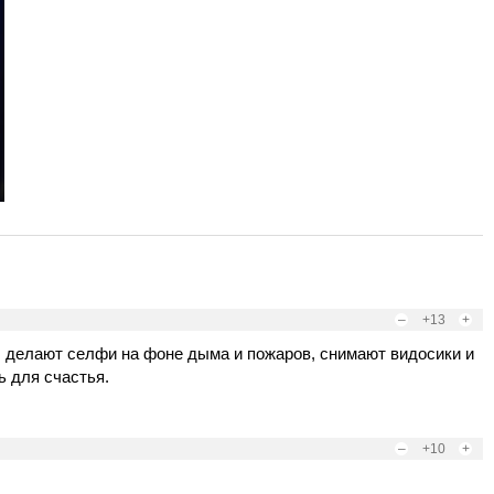
–
+13
+
, делают селфи на фоне дыма и пожаров, снимают видосики и
ь для счастья.
–
+10
+