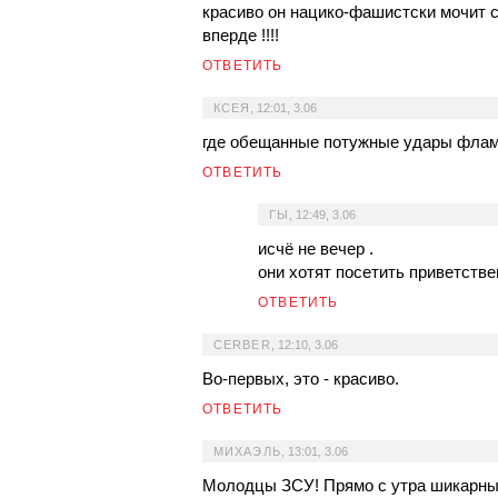
красиво он нацико-фашистски мочит
вперде !!!!
ОТВЕТИТЬ
КСЕЯ
,
12:01, 3.06
где обещанные потужные удары флам
ОТВЕТИТЬ
ГЫ
,
12:49, 3.06
исчё не вечер .
они хотят посетить приветствен
ОТВЕТИТЬ
CERBER
,
12:10, 3.06
Во-первых, это - красиво.
ОТВЕТИТЬ
МИХАЭЛЬ
,
13:01, 3.06
Молодцы ЗСУ! Прямо с утра шикарные н