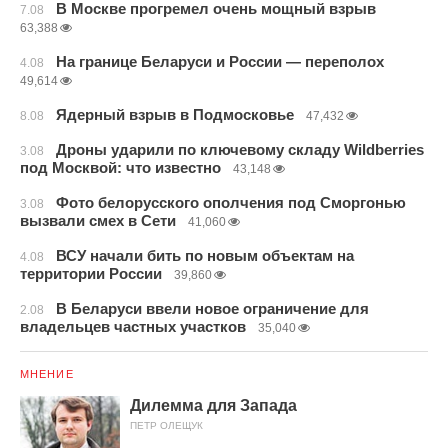
В Москве прогремел очень мощный взрыв
7.08
63,388
На границе Беларуси и России — переполох
4.08
49,614
Ядерный взрыв в Подмосковье
8.08
47,432
Дроны ударили по ключевому складу Wildberries
3.08
под Москвой: что известно
43,148
Фото белорусского ополчения под Сморгонью
3.08
вызвали смех в Сети
41,060
ВСУ начали бить по новым объектам на
4.08
территории России
39,860
В Беларуси ввели новое ограничение для
2.08
владельцев частных участков
35,040
МНЕНИЕ
Дилемма для Запада
ПЕТР ОЛЕЩУК