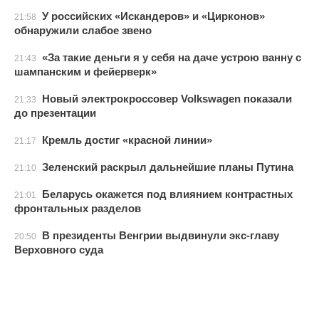
У российских «Искандеров» и «Цирконов»
21:58
обнаружили слабое звено
«За такие деньги я у себя на даче устрою ванну с
21:43
шампанским и фейерверк»
Новый электрокроссовер Volkswagen показали
21:33
до презентации
Кремль достиг «красной линии»
21:17
Зеленский раскрыл дальнейшие планы Путина
21:10
Беларусь окажется под влиянием контрастных
21:01
фронтальных разделов
В президенты Венгрии выдвинули экс-главу
20:50
Верховного суда