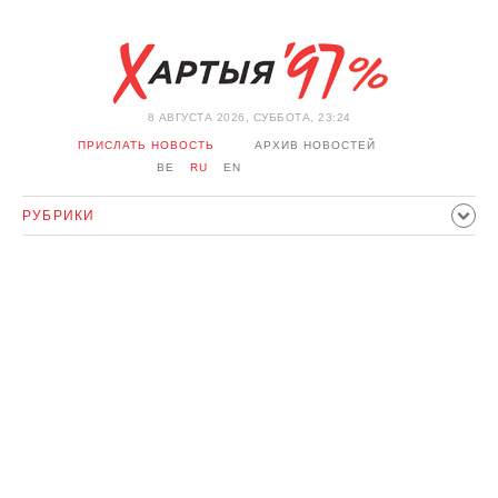
8 АВГУСТА 2026, СУББОТА, 23:24
ПРИСЛАТЬ НОВОСТЬ
АРХИВ НОВОСТЕЙ
BE
RU
EN
РУБРИКИ
ПОЛИТИКА
ОБЩЕСТВО
ЭКОНОМИКА
ПРОИСШЕСТВИЯ
СПОРТ
КУЛЬТУРА
ИСТОРИЯ
МНЕНИЕ
ИНТЕРВЬЮ
ТЕХНОЛОГИИ
ЗДОРОВЬЕ
АВТО
ОТДЫХ
ОБХОД БЛОКИРОВКИ И СОЛИДАРНОСТЬ
КОРОНАВИРУС
БЕЛАРУСЬ В НАТО