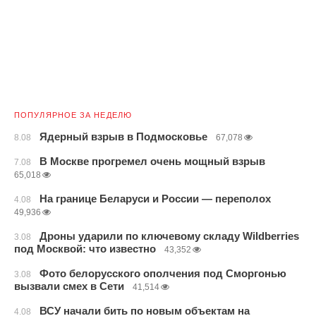
ПОПУЛЯРНОЕ ЗА НЕДЕЛЮ
Ядерный взрыв в Подмосковье
8.08
67,078
В Москве прогремел очень мощный взрыв
7.08
65,018
На границе Беларуси и России — переполох
4.08
49,936
Дроны ударили по ключевому складу Wildberries
3.08
под Москвой: что известно
43,352
Фото белорусского ополчения под Сморгонью
3.08
вызвали смех в Сети
41,514
ВСУ начали бить по новым объектам на
4.08