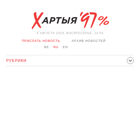
9 АВГУСТА 2026, ВОСКРЕСЕНЬЕ, 14:56
ПРИСЛАТЬ НОВОСТЬ
АРХИВ НОВОСТЕЙ
BE
RU
EN
РУБРИКИ
ПОЛИТИКА
ОБЩЕСТВО
ЭКОНОМИКА
ПРОИСШЕСТВИЯ
СПОРТ
КУЛЬТУРА
ИСТОРИЯ
МНЕНИЕ
ИНТЕРВЬЮ
ТЕХНОЛОГИИ
ЗДОРОВЬЕ
АВТО
ОТДЫХ
ОБХОД БЛОКИРОВКИ И СОЛИДАРНОСТЬ
КОРОНАВИРУС
БЕЛАРУСЬ В НАТО