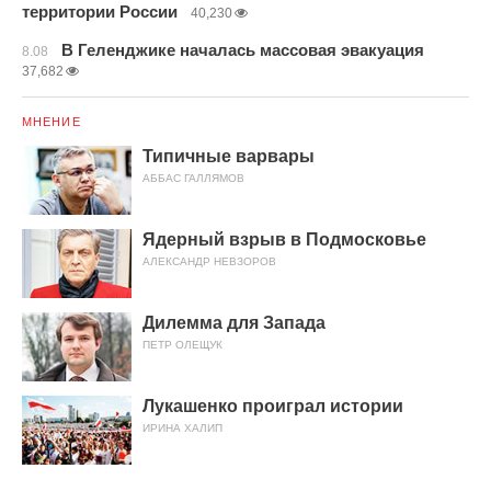
территории России
40,230
В Геленджике началась массовая эвакуация
8.08
37,682
МНЕНИЕ
Типичные варвары
АББАС ГАЛЛЯМОВ
Ядерный взрыв в Подмосковье
АЛЕКСАНДР НЕВЗОРОВ
Дилемма для Запада
ПЕТР ОЛЕЩУК
Лукашенко проиграл истории
ИРИНА ХАЛИП