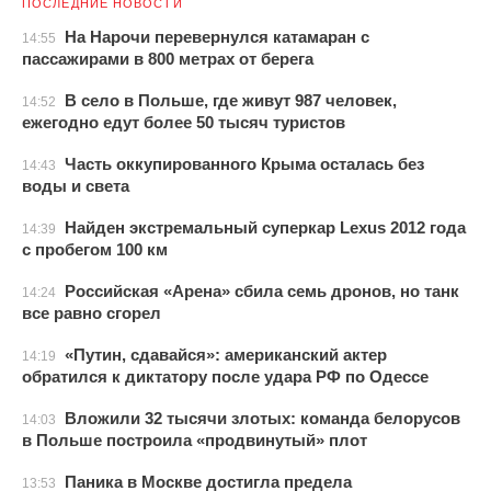
ПОСЛЕДНИЕ НОВОСТИ
На Нарочи перевернулся катамаран с
14:55
пассажирами в 800 метрах от берега
В село в Польше, где живут 987 человек,
14:52
ежегодно едут более 50 тысяч туристов
Часть оккупированного Крыма осталась без
14:43
воды и света
Найден экстремальный суперкар Lexus 2012 года
14:39
с пробегом 100 км
Российская «Арена» сбила семь дронов, но танк
14:24
все равно сгорел
«Путин, сдавайся»: американский актер
14:19
обратился к диктатору после удара РФ по Одессе
Вложили 32 тысячи злотых: команда белорусов
14:03
в Польше построила «продвинутый» плот
Паника в Москве достигла предела
13:53