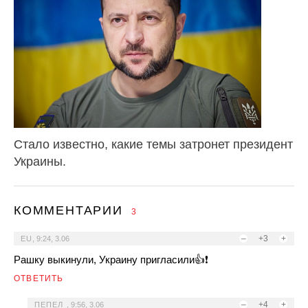
Стало известно, какие темы затронет президент
Украины.
КОММЕНТАРИИ
3
–
+3
+
EU
,
9:24, 3.06
Рашку выкинули, Украину пригласили👍❗
ОТВЕТИТЬ
–
+4
+
ПЕПЕЛ
,
9:56, 3.06