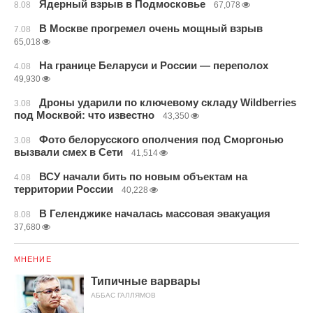
Ядерный взрыв в Подмосковье
8.08
67,078
В Москве прогремел очень мощный взрыв
7.08
65,018
На границе Беларуси и России — переполох
4.08
49,930
Дроны ударили по ключевому складу Wildberries
3.08
под Москвой: что известно
43,350
Фото белорусского ополчения под Сморгонью
3.08
вызвали смех в Сети
41,514
ВСУ начали бить по новым объектам на
4.08
территории России
40,228
В Геленджике началась массовая эвакуация
8.08
37,680
МНЕНИЕ
Типичные варвары
АББАС ГАЛЛЯМОВ