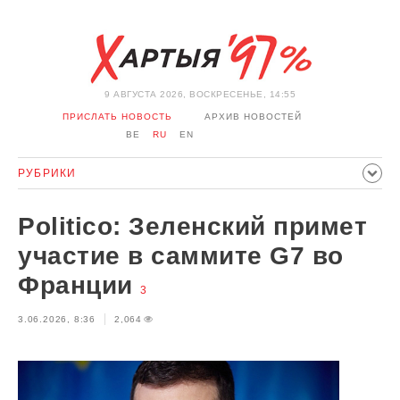
9 АВГУСТА 2026, ВОСКРЕСЕНЬЕ, 14:55
ПРИСЛАТЬ НОВОСТЬ
АРХИВ НОВОСТЕЙ
BE
RU
EN
РУБРИКИ
ПОЛИТИКА
ОБЩЕСТВО
ЭКОНОМИКА
Politico: Зеленский примет
ПРОИСШЕСТВИЯ
СПОРТ
КУЛЬТУРА
ИСТОРИЯ
участие в саммите G7 во
МНЕНИЕ
ИНТЕРВЬЮ
ТЕХНОЛОГИИ
ЗДОРОВЬЕ
Франции
3
АВТО
ОТДЫХ
ОБХОД БЛОКИРОВКИ И СОЛИДАРНОСТЬ
3.06.2026, 8:36
2,064
КОРОНАВИРУС
БЕЛАРУСЬ В НАТО