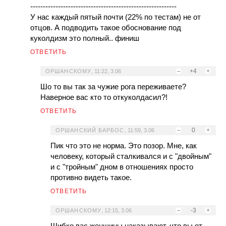
----------------------------------------------------------
У нас каждый пятый почти (22% по тестам) не от
отцов. А подводить такое обоснование под
куколдизм это полный.. финиш
ОТВЕТИТЬ
–
+4
+
ОРШАНСКОМУ
,
11:22, 3.06
Шо то вы так за чужие рога переживаете?
Наверное вас кто то откуколдасил?!
ОТВЕТИТЬ
–
0
+
ОРШАНСКИЙ БАРБОС
,
11:59, 3.06
Пик что это не норма. Это позор. Мне, как
человеку, который сталкивался и с "двойным"
и с "тройным" дном в отношениях просто
противно видеть такое.
ОТВЕТИТЬ
–
-3
+
ОРШАНСКОМУ
,
12:15, 3.06
Шибко вас женщины наказывают, что вы от