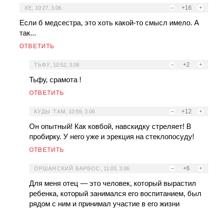
–
+16
+
ХЕ
,
10:27, 3.06
Если б медсестра, это хоть какой-то смысл имело. А
так...
ОТВЕТИТЬ
–
+2
+
ТЬФУ
,
10:52, 3.06
Тьфу, срамота !
ОТВЕТИТЬ
–
+12
+
КУДЫ ТАМ
,
10:59, 3.06
Он опытный! Как ковбой, навскидку стреляет! В
пробирку. У него уже и эрекция на стеклопосуду!
ОТВЕТИТЬ
–
+6
+
ОРШАНСКИЙ БАРБОС
,
11:03, 3.06
Для меня отец — это человек, который вырастил
ребенка, который занимался его воспитанием, был
рядом с ним и принимал участие в его жизни