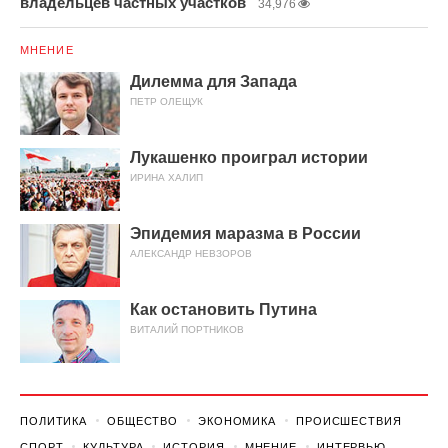
владельцев частных участков
34,976
МНЕНИЕ
Дилемма для Запада
ПЕТР ОЛЕЩУК
Лукашенко проиграл истории
ИРИНА ХАЛИП
Эпидемия маразма в России
АЛЕКСАНДР НЕВЗОРОВ
Как остановить Путина
ВИТАЛИЙ ПОРТНИКОВ
ПОЛИТИКА
ОБЩЕСТВО
ЭКОНОМИКА
ПРОИСШЕСТВИЯ
СПОРТ
КУЛЬТУРА
ИСТОРИЯ
МНЕНИЕ
ИНТЕРВЬЮ