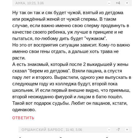
–
+4
+
АНКА
,
10:23, 3.06
Ну так он так и сяк будет чужой, взятый из детдома
или рождённый женой от чужой спермы. В таком
случае, если важно именно свою сперму продвинуть в
качестве своего ребенка, уж лучше в принципе и не
пытаться, по-любому дить будет "чужаком".
Но это от восприятия ситуации зависит. Кому-то важно
именно свои гены отдать, а дальше хоть трава не
расти.
А есть знакомый, который после 2 выкидышей у жены
сказал "берем из детдома". Взяли пацана, а спустя
пару лет и второго. Вырастили, одного уже выпускать в
следующем году из колледжа будут, второй пока
школьник. И если первый внешне видно, что приемыш,
второй неожиданно фигурой и лицом в батю пошёл.
Такой вот подарок судьбы. Любит он пацанов, кстати,
одинаково.
ОТВЕТИТЬ
–
-7
+
ОРШАНСКИЙ БАРБОС
,
11:40, 3.06