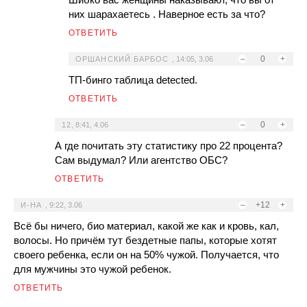
них шарахаетесь . Наверное есть за что?
ОТВЕТИТЬ
–
0
+
ОРШАНСКИЙ БАРБОС
,
14:05, 3.06
ТП-бинго таблица detected.
ОТВЕТИТЬ
–
0
+
12
,
8:41, 4.06
А где почитать эту статистику про 22 процента?
Сам выдумал? Или агентство ОБС?
ОТВЕТИТЬ
–
+12
+
И-НА
,
9:22, 3.06
Всё бы ничего, био материал, какой же как и кровь, кал,
волосы. Но причём тут бездетные папы, которые хотят
своего ребенка, если он на 50% чужой. Получается, что
для мужчины это чужой ребенок.
ОТВЕТИТЬ