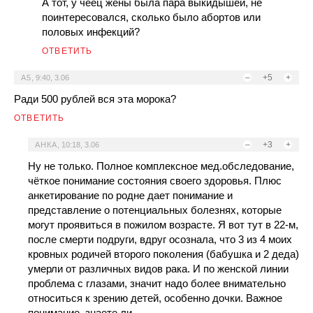
А тот, у чеец жены была пара выкидышей, не
поинтересовался, сколько было абортов или
половых инфекций?
ОТВЕТИТЬ
–
+5
+
A5
,
9:40, 3.06
Ради 500 рублей вся эта морока?
ОТВЕТИТЬ
–
+3
+
АНКА
,
10:18, 3.06
Ну не только. Полное комплексное мед.обследование,
чёткое понимание состояния своего здоровья. Плюс
анкетирование по родне дает понимание и
представление о потенциальных болезнях, которые
могут проявиться в пожилом возрасте. Я вот тут в 22-м,
после смерти подруги, вдруг осознала, что 3 из 4 моих
кровных родичей второго поколения (бабушка и 2 деда)
умерли от различных видов рака. И по женской линии
проблема с глазами, значит надо более внимательно
относиться к зрению детей, особенно дочки. Важное
понимание, знаете ли.