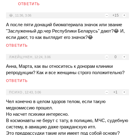
ОТВЕТИТЬ
–
+15
+
😂
,
11:36, 3.06
А после пяти донаций биоматериала значок или звание
"Заслуженный др.чер Республики Беларусь" дают?😂 И,
если дают, то как выглядит его значок?😂
ОТВЕТИТЬ
–
0
+
ЛЖЕЙЦУКЕН
,
12:24, 3.06
Анна, Марта, как вы относитесь к донорам клиники
репродукции? Как и все женщины строго положительно?
ОТВЕТИТЬ
–
+1
+
ПСИХО
,
12:43, 3.06
Чел конечно в целом здоров телом, если такую
медкомиссию прошел.
Но насчет психики интересно.
В космонавты не берут с тату, в полицию, МЧС, судебную
систему, в авиацию даже гражданскую итп.
Это предрассудки такие или имеет под собой основу?