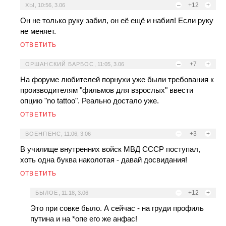
–
+12
+
ХЫ
,
10:56, 3.06
Он не только руку забил, он её ещё и набил! Если руку
не меняет.
ОТВЕТИТЬ
–
+7
+
ОРШАНСКИЙ БАРБОС
,
11:05, 3.06
На форуме любителей порнухи уже были требования к
производителям "фильмов для взрослых" ввести
опцию "no tattoo". Реально достало уже.
ОТВЕТИТЬ
–
+3
+
ВОЕНПЕНС
,
11:06, 3.06
В училище внутренних войск МВД СССР поступал,
хоть одна буква наколотая - давай досвидания!
ОТВЕТИТЬ
–
+12
+
БЫЛОЕ
,
11:18, 3.06
Это при совке было. А сейчас - на груди профиль
путина и на *опе его же анфас!