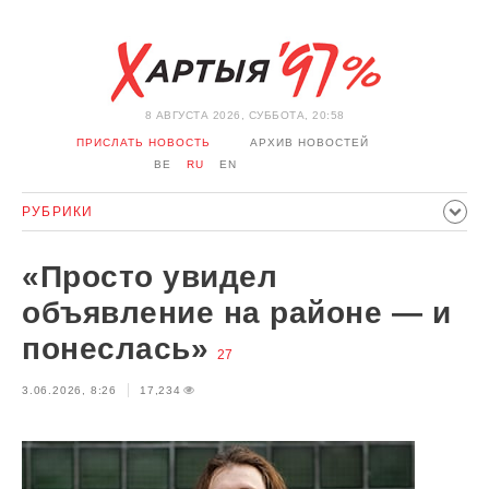
8 АВГУСТА 2026, СУББОТА, 20:58
ПРИСЛАТЬ НОВОСТЬ
АРХИВ НОВОСТЕЙ
BE
RU
EN
РУБРИКИ
ПОЛИТИКА
ОБЩЕСТВО
ЭКОНОМИКА
«Просто увидел
ПРОИСШЕСТВИЯ
СПОРТ
КУЛЬТУРА
ИСТОРИЯ
объявление на районе — и
МНЕНИЕ
ИНТЕРВЬЮ
ТЕХНОЛОГИИ
ЗДОРОВЬЕ
понеслась»
27
АВТО
ОТДЫХ
ОБХОД БЛОКИРОВКИ И СОЛИДАРНОСТЬ
3.06.2026, 8:26
17,234
КОРОНАВИРУС
БЕЛАРУСЬ В НАТО