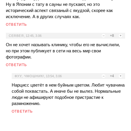
Ну в Японии с тату в сауны не пускают, но это
исторический аспект связаный с якудзой, скорее как
исключение. А в других случаях как.
ОТВЕТИТЬ
–
+8
+
CERBER
,
12:45, 3.06
Он не хочет называть клинику, чтобы его не вычислили,
но при этом публикует в сети на весь мир свои
фотографии.
ОТВЕТИТЬ
–
+4
+
ФУУ, ЧМОШНИК!
,
13:54, 3.06
Нарцисс цветёт в нем буйным цветом. Любит чувачина
собой похвастать. А иначе бы не вылез. Нормальные
люди не афишируют подобное пристрастие к
размножению.
ОТВЕТИТЬ