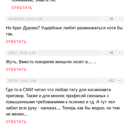
ОТВЕТИТЬ
–
+6
+
ФФФЕЕЕ!
,
10:14, 3.06
Не брат Дурова? Ущербные любят размножаться хотя бы
так.
ОТВЕТИТЬ
–
+6
+
ЛЕКС
,
10:20, 3.06
Жуть. Вместо покоренія женшчін лезет в.... ..
ОТВЕТИТЬ
–
+12
+
DFDF
,
10:42, 3.06
Где то в СМИ читал что любая тату для космонавта
приговор. Также и для многих професий связаных с
повышенными требованиями к психике и тд. А тут чел
забил всю руку - напоказ.... Теперь как бы модно, но тем
не менее...
ОТВЕТИТЬ