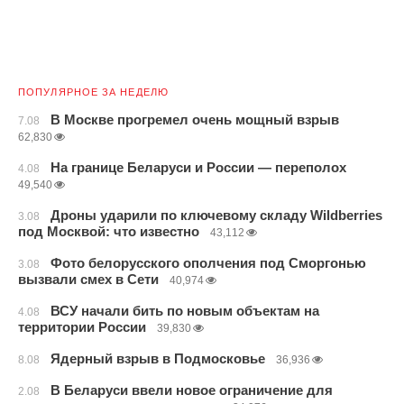
ПОПУЛЯРНОЕ ЗА НЕДЕЛЮ
В Москве прогремел очень мощный взрыв
7.08
62,830
На границе Беларуси и России — переполох
4.08
49,540
Дроны ударили по ключевому складу Wildberries
3.08
под Москвой: что известно
43,112
Фото белорусского ополчения под Сморгонью
3.08
вызвали смех в Сети
40,974
ВСУ начали бить по новым объектам на
4.08
территории России
39,830
Ядерный взрыв в Подмосковье
8.08
36,936
В Беларуси ввели новое ограничение для
2.08