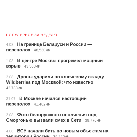
ПОПУЛЯРНОЕ ЗА НЕДЕЛЮ
На границе Беларуси и России —
4.08
переполох
48,530
В центре Москвы прогремел мощный
1.08
взрыв
43,568
Дроны ударили по ключевому складу
3.08
Wildberries под Москвой: что известно
42,738
В Москве начался настоящий
31.07
переполох
41,462
Фото белорусского ополчения под
3.08
Сморгонью вызвали смех в Сети
39,776
ВСУ начали бить по новым объектам на
4.08
территории России
39,220