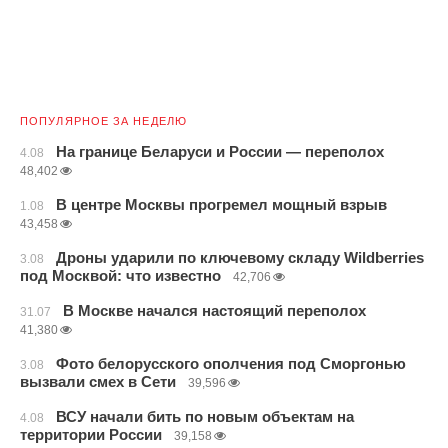
ПОПУЛЯРНОЕ ЗА НЕДЕЛЮ
На границе Беларуси и России — переполох
4.08
48,402
В центре Москвы прогремел мощный взрыв
1.08
43,458
Дроны ударили по ключевому складу Wildberries
3.08
под Москвой: что известно
42,706
В Москве начался настоящий переполох
31.07
41,380
Фото белорусского ополчения под Сморгонью
3.08
вызвали смех в Сети
39,596
ВСУ начали бить по новым объектам на
4.08
территории России
39,158