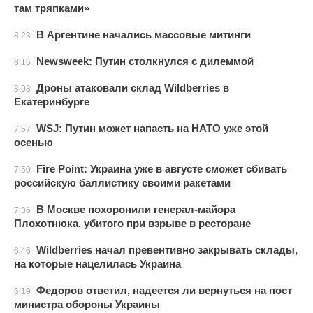
там тряпками»
В Аргентине начались массовые митинги
8:23
Newsweek: Путин столкнулся с дилеммой
8:16
Дроны атаковали склад Wildberries в
8:08
Екатеринбурге
WSJ: Путин может напасть на НАТО уже этой
7:57
осенью
Fire Point: Украина уже в августе сможет сбивать
7:50
российскую баллистику своими ракетами
В Москве похоронили генерал-майора
7:36
Плохотнюка, убитого при взрыве в ресторане
Wildberries начал превентивно закрывать склады,
6:46
на которые нацелилась Украина
Федоров ответил, надеется ли вернуться на пост
6:19
министра обороны Украины