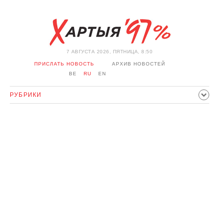
7 АВГУСТА 2026, ПЯТНИЦА, 8:50
ПРИСЛАТЬ НОВОСТЬ
АРХИВ НОВОСТЕЙ
BE
RU
EN
РУБРИКИ
ПОЛИТИКА
ОБЩЕСТВО
ЭКОНОМИКА
ПРОИСШЕСТВИЯ
СПОРТ
КУЛЬТУРА
ИСТОРИЯ
МНЕНИЕ
ИНТЕРВЬЮ
ТЕХНОЛОГИИ
ЗДОРОВЬЕ
АВТО
ОТДЫХ
ОБХОД БЛОКИРОВКИ И СОЛИДАРНОСТЬ
КОРОНАВИРУС
БЕЛАРУСЬ В НАТО