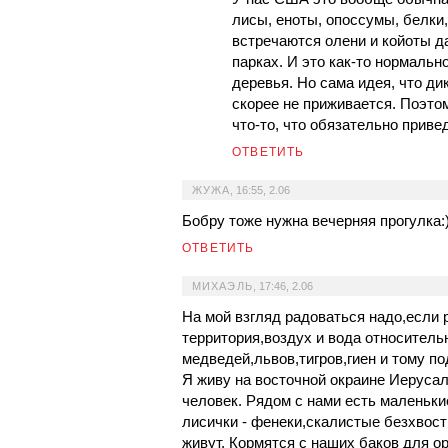
лисы, еноты, опоссумы, белки,
встречаются олени и койоты да
парках. И это как-то нормальн
деревья. Но сама идея, что ди
скорее не приживается. Поэтом
что-то, что обязательно приве
ОТВЕТИТЬ
ЖУЖА
,
16:55, 2.06
Бобру тоже нужна вечерняя прогулка:
ОТВЕТИТЬ
МИХАЭЛЬ
,
17:46, 2.06
На мой взгляд радоваться надо,если 
территория,воздух и вода относитель
медведей,львов,тигров,гиен и тому по
Я живу на восточной окраине Иерусал
человек. Рядом с нами есть маленьк
лисички - фенеки,скалистые безхвос
живут. Кормятся с наших баков для о