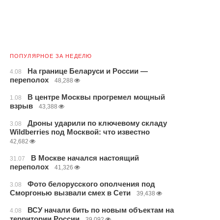
ПОПУЛЯРНОЕ ЗА НЕДЕЛЮ
На границе Беларуси и России —
4.08
переполох
48,288
В центре Москвы прогремел мощный
1.08
взрыв
43,388
Дроны ударили по ключевому складу
3.08
Wildberries под Москвой: что известно
42,682
В Москве начался настоящий
31.07
переполох
41,326
Фото белорусского ополчения под
3.08
Сморгонью вызвали смех в Сети
39,438
ВСУ начали бить по новым объектам на
4.08
территории России
39,092