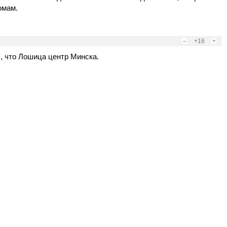
омам.
–
+16
+
ал, что Лошица центр Минска.