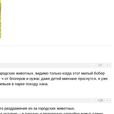
–
+7
+
ородских животных. видимо только когда этот милый бобер
 ч от блогеров и оужас даже детей минчане проснутся. я уже
ревьев в парке походу хана.
–
+19
+
го раздражения из-за городских животных.
история -- в городах и пригородах спокойно живут олени,