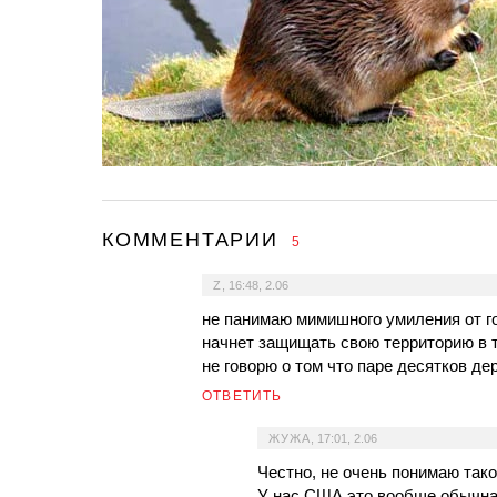
КОММЕНТАРИИ
5
Z
,
16:48, 2.06
не панимаю мимишного умиления от г
начнет защищать свою территорию в т
не говорю о том что паре десятков де
ОТВЕТИТЬ
ЖУЖА
,
17:01, 2.06
Честно, не очень понимаю тако
У нас США это вообще обычная 