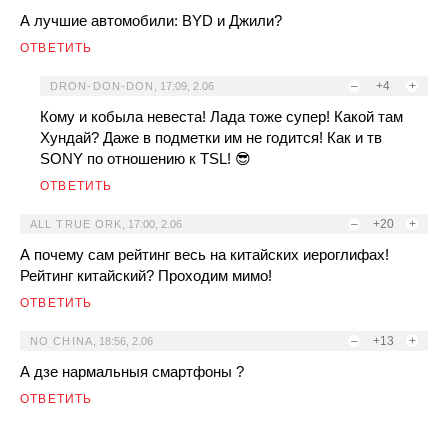
А лучшие автомобили: BYD и Джили?
ОТВЕТИТЬ
–
+4
+
DRON-DON-DON
,
17:09, 2.06
Кому и кобыла невеста! Лада тоже супер! Какой там
Хундай? Даже в подметки им не годится! Как и тв
SONY по отношению к TSL! 😎
ОТВЕТИТЬ
–
+20
+
ALL TRUE ORK
,
17:00, 2.06
А почему сам рейтинг весь на китайских иероглифах!
Рейтинг китайский? Проходим мимо!
ОТВЕТИТЬ
–
+13
+
NO CHINA
,
18:56, 2.06
А дзе нармальныя смартфоны ?
ОТВЕТИТЬ