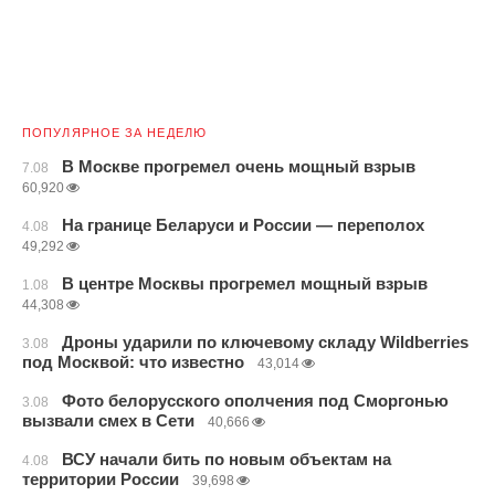
ПОПУЛЯРНОЕ ЗА НЕДЕЛЮ
В Москве прогремел очень мощный взрыв
7.08
60,920
На границе Беларуси и России — переполох
4.08
49,292
В центре Москвы прогремел мощный взрыв
1.08
44,308
Дроны ударили по ключевому складу Wildberries
3.08
под Москвой: что известно
43,014
Фото белорусского ополчения под Сморгонью
3.08
вызвали смех в Сети
40,666
ВСУ начали бить по новым объектам на
4.08
территории России
39,698