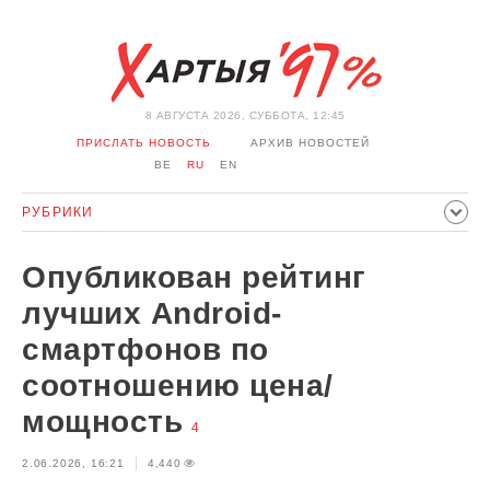
8 АВГУСТА 2026, СУББОТА, 12:45
ПРИСЛАТЬ НОВОСТЬ
АРХИВ НОВОСТЕЙ
BE
RU
EN
РУБРИКИ
ПОЛИТИКА
ОБЩЕСТВО
ЭКОНОМИКА
Опубликован рейтинг
ПРОИСШЕСТВИЯ
СПОРТ
КУЛЬТУРА
ИСТОРИЯ
лучших Android-
МНЕНИЕ
ИНТЕРВЬЮ
ТЕХНОЛОГИИ
ЗДОРОВЬЕ
смартфонов по
АВТО
ОТДЫХ
ОБХОД БЛОКИРОВКИ И СОЛИДАРНОСТЬ
соотношению цена/
КОРОНАВИРУС
БЕЛАРУСЬ В НАТО
мощность
4
2.06.2026, 16:21
4,440