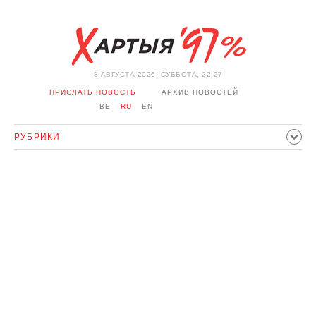
8 АВГУСТА 2026, СУББОТА, 22:27
ПРИСЛАТЬ НОВОСТЬ
АРХИВ НОВОСТЕЙ
BE
RU
EN
РУБРИКИ
ПОЛИТИКА
ОБЩЕСТВО
ЭКОНОМИКА
ПРОИСШЕСТВИЯ
СПОРТ
КУЛЬТУРА
ИСТОРИЯ
МНЕНИЕ
ИНТЕРВЬЮ
ТЕХНОЛОГИИ
ЗДОРОВЬЕ
АВТО
ОТДЫХ
ОБХОД БЛОКИРОВКИ И СОЛИДАРНОСТЬ
КОРОНАВИРУС
БЕЛАРУСЬ В НАТО