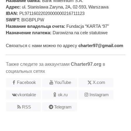
Название банка:
Bank Millennium S.A.
Адрес:
ul. Stanislawa Zaryna, 2A, 02-593, Warszawa
IBAN:
PL97116022020000000216711123
SWIFT:
BIGBPLPW
Название владельца счета:
Fundacja “KARTA ‘97”
Назначение платежа:
Darowizna na cele statutowe
Связаться с нами можно по адресу
charter97@gmail.com
Также следите за аккаунтами
Charter97.org
в
социальных сетях
Facebook
YouTube
X.com
vkontakte
ok.ru
Instagram
RSS
Telegram