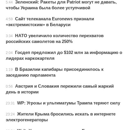
Зеленский: Ракеты для Patriot могут не давать,
5:44
чтобы Украина была более уступчивой
Сайт телеканала Euronews признали
4:59
«экстремистским» в Беларуси
НАТО увеличило количество перехватов
3:34
российских самолетов на 250%
Госдеп предложил до $102 млн за информацию о
2:04
лидерах наркокартеля
В Бразилии капибары присоединилось к
1:19
заседанию парламента
Австрия и Словакия пережили самый жаркий
0:56
день в истории
WP: Угрозы и ультиматумы Трампа теряют силу
23:31
Жители Крыма бросились искать в интернете
23:24
электрогенераторы