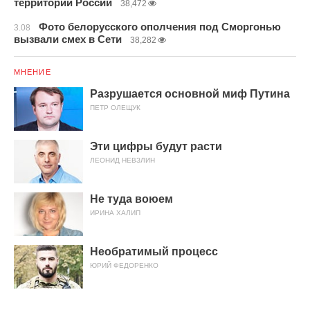
территории России
38,472
Фото белорусского ополчения под Сморгонью
3.08
вызвали смех в Сети
38,282
МНЕНИЕ
Разрушается основной миф Путина
ПЕТР ОЛЕЩУК
Эти цифры будут расти
ЛЕОНИД НЕВЗЛИН
Не туда воюем
ИРИНА ХАЛИП
Необратимый процесс
ЮРИЙ ФЕДОРЕНКО