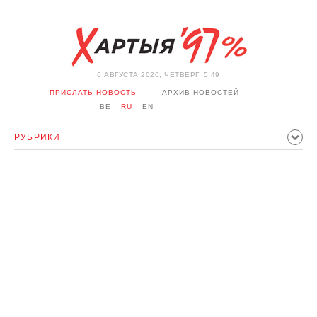
6 АВГУСТА 2026, ЧЕТВЕРГ, 5:49
ПРИСЛАТЬ НОВОСТЬ
АРХИВ НОВОСТЕЙ
BE
RU
EN
РУБРИКИ
ПОЛИТИКА
ОБЩЕСТВО
ЭКОНОМИКА
ПРОИСШЕСТВИЯ
СПОРТ
КУЛЬТУРА
ИСТОРИЯ
МНЕНИЕ
ИНТЕРВЬЮ
ТЕХНОЛОГИИ
ЗДОРОВЬЕ
АВТО
ОТДЫХ
ОБХОД БЛОКИРОВКИ И СОЛИДАРНОСТЬ
КОРОНАВИРУС
БЕЛАРУСЬ В НАТО