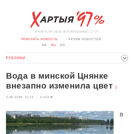
9 АВГУСТА 2026, ВОСКРЕСЕНЬЕ, 17:27
ПРИСЛАТЬ НОВОСТЬ
АРХИВ НОВОСТЕЙ
BE
RU
EN
РУБРИКИ
ПОЛИТИКА
ОБЩЕСТВО
ЭКОНОМИКА
Вода в минской Цнянке
ПРОИСШЕСТВИЯ
СПОРТ
КУЛЬТУРА
ИСТОРИЯ
внезапно изменила цвет
2
МНЕНИЕ
ИНТЕРВЬЮ
ТЕХНОЛОГИИ
ЗДОРОВЬЕ
2.06.2026, 11:12
2,124
АВТО
ОТДЫХ
ОБХОД БЛОКИРОВКИ И СОЛИДАРНОСТЬ
КОРОНАВИРУС
БЕЛАРУСЬ В НАТО
В