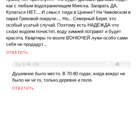
как с любым водохранилищем Минска. Загарать ДА,
Купаться НЕТ.... И смысл тогда в Цнянке? На Чижовском в
парке Грековой покруче.... Но... Северный Берег это
особый усатый случай. Поэтому есть НАДЕЖДА что
скоро водоем почистят, воду химией потравят и будет
красота. Квартиры то возле ВОНЮЧЕЙ лужи особо сами
себя не продадут...
ОТВЕТИТЬ
–
+6
+
УЦ
,
12:46, 2.06
Душевное было место. В 70-80 годах, когда вокруг не
было ни че го, только деревня и поля.
ОТВЕТИТЬ