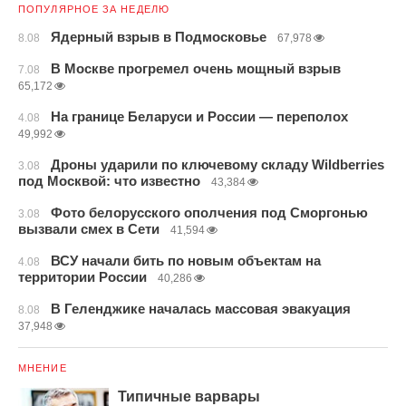
ПОПУЛЯРНОЕ ЗА НЕДЕЛЮ
Ядерный взрыв в Подмосковье
8.08
67,978
В Москве прогремел очень мощный взрыв
7.08
65,172
На границе Беларуси и России — переполох
4.08
49,992
Дроны ударили по ключевому складу Wildberries
3.08
под Москвой: что известно
43,384
Фото белорусского ополчения под Сморгонью
3.08
вызвали смех в Сети
41,594
ВСУ начали бить по новым объектам на
4.08
территории России
40,286
В Геленджике началась массовая эвакуация
8.08
37,948
МНЕНИЕ
Типичные варвары