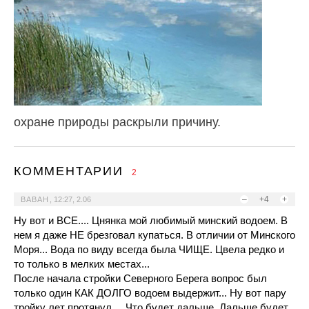
охране природы раскрыли причину.
КОММЕНТАРИИ
2
–
+4
+
ВАВАН
,
12:27, 2.06
Ну вот и ВСЕ.... Цнянка мой любимый минский водоем. В
нем я даже НЕ брезговал купаться. В отличии от Минского
Моря... Вода по виду всегда была ЧИЩЕ. Цвела редко и
то только в мелких местах...
После начала стройки Северного Берега вопрос был
только один КАК ДОЛГО водоем выдержит... Ну вот пару
тройку лет протянул.... Что будет дальше. Дальше будет