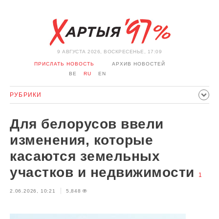
9 АВГУСТА 2026, ВОСКРЕСЕНЬЕ, 17:09
ПРИСЛАТЬ НОВОСТЬ
АРХИВ НОВОСТЕЙ
BE
RU
EN
РУБРИКИ
ПОЛИТИКА
ОБЩЕСТВО
ЭКОНОМИКА
Для белорусов ввели
ПРОИСШЕСТВИЯ
СПОРТ
КУЛЬТУРА
ИСТОРИЯ
изменения, которые
МНЕНИЕ
ИНТЕРВЬЮ
ТЕХНОЛОГИИ
ЗДОРОВЬЕ
касаются земельных
АВТО
ОТДЫХ
ОБХОД БЛОКИРОВКИ И СОЛИДАРНОСТЬ
участков и недвижимости
1
КОРОНАВИРУС
БЕЛАРУСЬ В НАТО
2.06.2026, 10:21
5,848