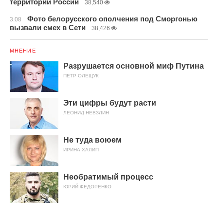
территории России
38,540
Фото белорусского ополчения под Сморгонью
3.08
вызвали смех в Сети
38,426
МНЕНИЕ
Разрушается основной миф Путина
ПЕТР ОЛЕЩУК
Эти цифры будут расти
ЛЕОНИД НЕВЗЛИН
Не туда воюем
ИРИНА ХАЛИП
Необратимый процесс
ЮРИЙ ФЕДОРЕНКО