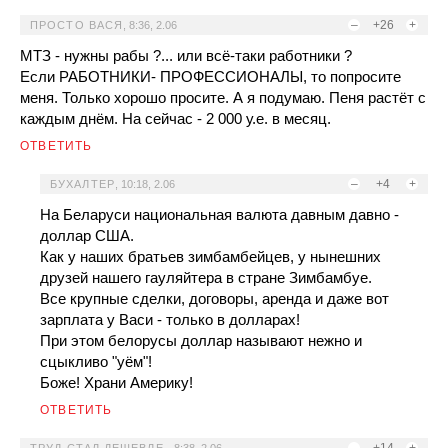
–
+26
+
ПРОСТО ВАСЯ
,
8:36, 2.06
МТЗ - нужны рабы ?... или всё-таки работники ?
Если РАБОТНИКИ- ПРОФЕССИОНАЛЫ, то попросите
меня. Только хорошо просите. А я подумаю. Пеня растёт с
каждым днём. На сейчас - 2 000 у.е. в месяц.
ОТВЕТИТЬ
–
+4
+
БУХАЛТЕР
,
10:18, 2.06
На Беларуси национальная валюта давным давно -
доллар США.
Как у наших братьев зимбамбейцев, у нынешних
друзей нашего гауляйтера в стране Зимбамбуе.
Все крупные сделки, договоры, аренда и даже вот
зарплата у Васи - только в долларах!
При этом белорусы доллар называют нежно и
сцыкливо "уём"!
Боже! Храни Америку!
ОТВЕТИТЬ