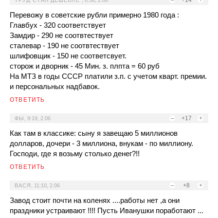
–
+14
+
ТРУД СТАЛ ДЕШЕВЛЕ
,
8:38, 2.06
Перевожу в советские рубли примерно 1980 года :
Главбух - 320 соответствует
Замдир - 290 не соотвтествует
сталевар - 190 не соотвтествует
шлифовщик - 150 не соответсвует.
сторож и дворник - 45 Мин. з. плпта = 60 руб
На МТЗ в годы СССР платили з.п. с учетом кварт. премии.
и персональных надбавок.
ОТВЕТИТЬ
–
+17
+
ФЫ
,
9:19, 2.06
Как там в классике: сыну я завещаю 5 миллионов
долларов, дочери - 3 миллиона, внукам - по миллиону.
Господи, где я возьму столько денег?!!
ОТВЕТИТЬ
–
+8
+
ВАСЯ
,
11:10, 2.06
Завод стоит почти на коленях ....работы нет ,а они
праздники устраивают !!!! Пусть Иванушки поработают ...