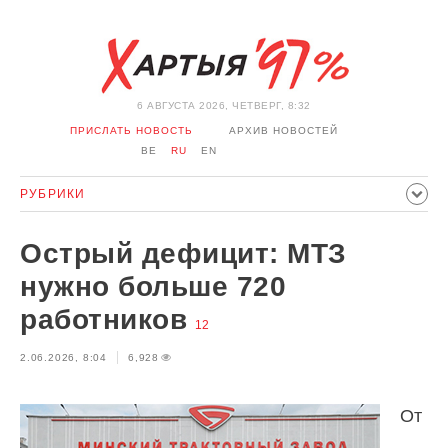
6 АВГУСТА 2026, ЧЕТВЕРГ, 8:32
ПРИСЛАТЬ НОВОСТЬ
АРХИВ НОВОСТЕЙ
BE
RU
EN
РУБРИКИ
ПОЛИТИКА
ОБЩЕСТВО
ЭКОНОМИКА
Острый дефицит: МТЗ
ПРОИСШЕСТВИЯ
СПОРТ
КУЛЬТУРА
ИСТОРИЯ
нужно больше 720
МНЕНИЕ
ИНТЕРВЬЮ
ТЕХНОЛОГИИ
ЗДОРОВЬЕ
работников
12
АВТО
ОТДЫХ
ОБХОД БЛОКИРОВКИ И СОЛИДАРНОСТЬ
2.06.2026, 8:04
6,928
КОРОНАВИРУС
БЕЛАРУСЬ В НАТО
От