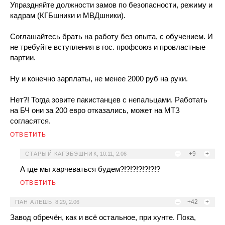
Упраздняйте должности замов по безопасности, режиму и
кадрам (КГБшники и МВДшники).
Соглашайтесь брать на работу без опыта, с обучением. И
не требуйте вступления в гос. профсоюз и провластные
партии.
Ну и конечно зарплаты, не менее 2000 руб на руки.
Нет?! Тогда зовите пакистанцев с непальцами. Работать
на БЧ они за 200 евро отказались, может на МТЗ
согласятся.
ОТВЕТИТЬ
–
+9
+
СТАРЫЙ КАГЭБЭШНИК
,
10:11, 2.06
А где мы харчеваться будем?!?!?!?!?!?!?
ОТВЕТИТЬ
–
+42
+
ПАН АЛЕШЬ
,
8:29, 2.06
Завод обречён, как и всё остальное, при хунте. Пока,