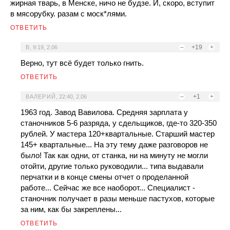
жирная тварь, в Менске, ничо не будзе. И, скоро, вступит
в мясорубку. разам с моск*лями.
ОТВЕТИТЬ
–
+19
+
В
,
9:19, 2.06
Верно, тут всё будет только гнить.
ОТВЕТИТЬ
–
+1
+
ВАЛЕРИЙ
,
22:40, 2.06
1963 год. Завод Вавилова. Средняя зарплата у
станочников 5-6 разряда, у сдельщиков, где-то 320-350
рублей. У мастера 120+квартальные. Старший мастер
145+ квартальные... На эту тему даже разговоров не
было! Так как одни, от станка, ни на минуту не могли
отойти, другие только руководили... типа выдавали
перчатки и в конце смены отчет о проделанной
работе... Сейчас же все наоборот... Специалист -
станочник получает в разы меньше пастухов, которые
за ним, как бы закреплены...
ОТВЕТИТЬ