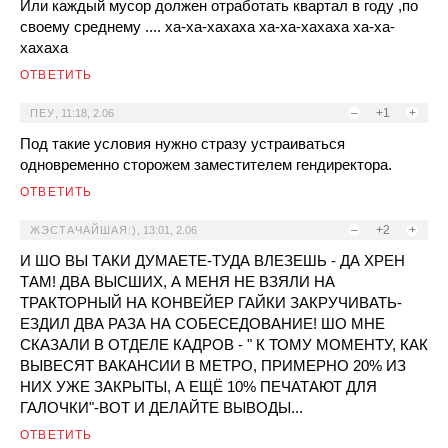
Или каждый мусор должен отработать квартал в году ,по
своему среднему .... ха-ха-хахаха ха-ха-хахаха ха-ха-
хахаха
ОТВЕТИТЬ
–
+1
+
ПЕУ
,
11:18, 2.06
Под такие условия нужно стразу устраиваться
одновременно сторожем заместителем гендиректора.
ОТВЕТИТЬ
–
+2
+
ЖЭСТАЧАЙШАЯ:)
,
13:01, 2.06
И ШО ВЫ ТАКИ ДУМАЕТЕ-ТУДА ВЛЕЗЕШЬ - ДА ХРЕН
ТАМ! ДВА ВЫСШИХ, А МЕНЯ НЕ ВЗЯЛИ НА
ТРАКТОРНЫЙ НА КОНВЕЙЕР ГАЙКИ ЗАКРУЧИВАТЬ-
ЕЗДИЛ ДВА РАЗА НА СОБЕСЕДОВАНИЕ! ШО МНЕ
СКАЗАЛИ В ОТДЕЛЕ КАДРОВ - " К ТОМУ МОМЕНТУ, КАК
ВЫВЕСЯТ ВАКАНСИИ В МЕТРО, ПРИМЕРНО 20% ИЗ
НИХ УЖЕ ЗАКРЫТЫ, А ЕЩЁ 10% ПЕЧАТАЮТ ДЛЯ
ГАЛОЧКИ"-ВОТ И ДЕЛАЙТЕ ВЫВОДЫ...
ОТВЕТИТЬ