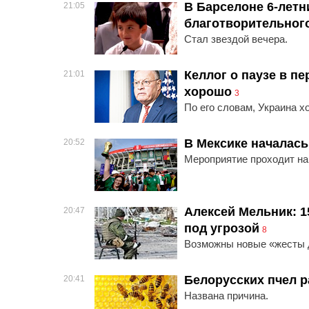
В Барселоне 6-летн
21:05
благотворительного
Стал звездой вечера.
Келлог о паузе в пе
21:01
хорошо
3
По его словам, Украина х
В Мексике началас
20:52
Мероприятие проходит на
Алексей Мельник: 1
20:47
под угрозой
8
Возможны новые «жесты д
Белорусских пчел р
20:41
Названа причина.