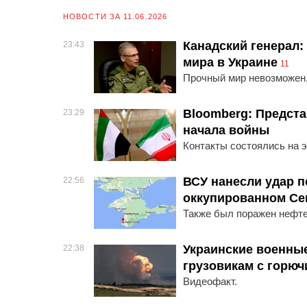
НОВОСТИ ЗА 11.06.2026
Канадский генерал:
23:43
мира в Украине
11
Прочный мир невозможен, 
Bloomberg: Предста
23:29
начала войны
Контакты состоялись на э
ВСУ нанесли удар п
22:56
оккупированном Се
Также был поражен нефт
Украинские военные
22:38
грузовикам с горюч
Видеофакт.