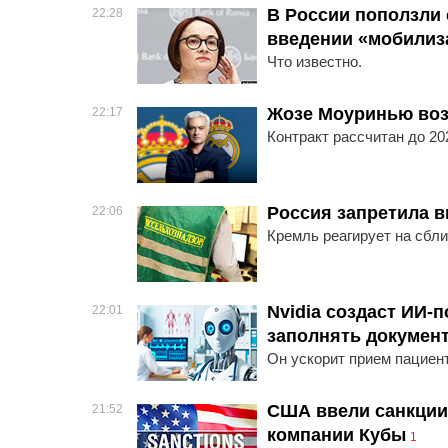
В России поползли 
22:28
введении «мобилиз
Что известно.
Жозе Моуринью воз
22:17
Контракт рассчитан до 20
Россия запретила в
22:06
Кремль реагирует на сбл
Nvidia создаст ИИ-
22:01
заполнять докумен
Он ускорит прием пациен
США ввели санкции
21:52
компании Кубы
1