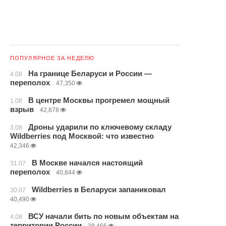
ПОПУЛЯРНОЕ ЗА НЕДЕЛЮ
На границе Беларуси и России —
4.08
переполох
47,350
В центре Москвы прогремел мощный
1.08
взрыв
42,878
Дроны ударили по ключевому складу
3.08
Wildberries под Москвой: что известно
42,346
В Москве начался настоящий
31.07
переполох
40,844
Wildberries в Беларуси запаниковал
30.07
40,490
ВСУ начали бить по новым объектам на
4.08
территории России