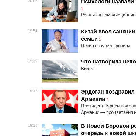
Психологи назвали
20:06
1
Реальная самодисциплина
Китай ввел санкции
19:54
семьи
1
Пекин озвучил причину.
Что натворила непо
19:39
Видео.
Эрдоган поздравил 
19:32
Армении
4
Президент Турции пожела
Армении — процветания и
В Новой Боровой р
19:23
очередь к новой шк