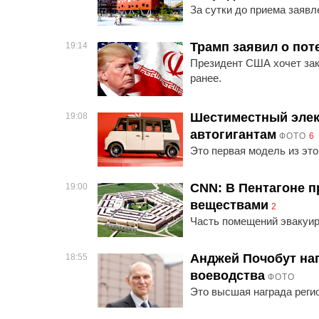
За сутки до приема заявл
Трамп заявил о пот
19:14
Президент США хочет зак
ранее.
Шестиместный элек
19:08
автогигантам
ФОТО
6
Это первая модель из это
CNN: В Пентагоне 
19:00
веществами
2
Часть помещений эвакуир
Анджей Почобут на
18:55
воеводства
ФОТО
Это высшая награда реги