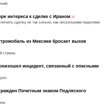
ений.
ере интереса к сделке с Ираном
15
лючить сделку не так сильно, как несколькими неделями
тромобиль из Мексики бросает вызов
й страны.
произошел инцидент, связанный с опасными
уют.
гражден Почетным знаком Подляского
она.