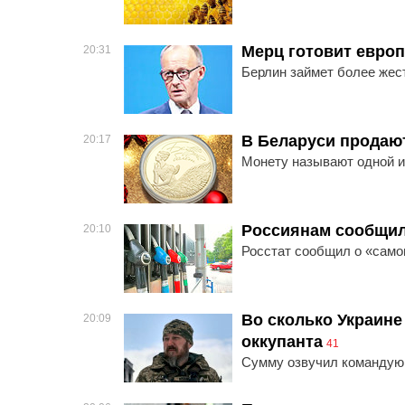
Мерц готовит европ
20:31
Берлин займет более жес
В Беларуси продают
20:17
Монету называют одной 
Россиянам сообщил
20:10
Росстат сообщил о «самом
Во сколько Украине
20:09
оккупанта
41
Сумму озвучил командую