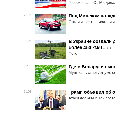
Госсекретарь США сделал
Под Минском налади
21:41
Стали известны модели и
В Украине создали 
21:28
более 450 км/ч
ФОТО
Фото.
Где в Беларуси смо
21:16
Мундиаль стартует уже с
Трамп объявил об 
21:08
Атаки должны были состо