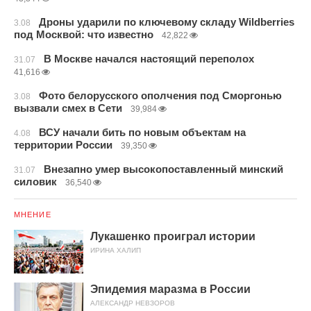
Дроны ударили по ключевому складу Wildberries
3.08
под Москвой: что известно
42,822
В Москве начался настоящий переполох
31.07
41,616
Фото белорусского ополчения под Сморгонью
3.08
вызвали смех в Сети
39,984
ВСУ начали бить по новым объектам на
4.08
территории России
39,350
Внезапно умер высокопоставленный минский
31.07
силовик
36,540
МНЕНИЕ
Лукашенко проиграл истории
ИРИНА ХАЛИП
Эпидемия маразма в России
АЛЕКСАНДР НЕВЗОРОВ