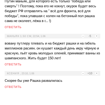
Путин маньяк, для которого есть только "победа или
смерть" ! Поэтому, пока его не кокнут, окурок будет весь
бюджет РФ отправлять на " всё для фронта, всё для
победы", пока упавшая с колен на бетонный пол рашка
сама не околеет, лёжа в г... !)
ОТВЕТИТЬ
–
-5
+
МАНЬЯК 1.50 СМ
,
22:54, 1.06
вовану путлеру плевать и на бюджет рашки и на гибель
миллионов расиян. он кушает каждый день икру чёрную и
красную, пьёт кровь молодых оленей, принимает ванны из
шампанского. Жить будет 150 лет!
ОТВЕТИТЬ
–
+10
+
КСЕНИЯ
,
23:10, 1.06
Скорее бы уже Рашка развалилась
ОТВЕТИТЬ