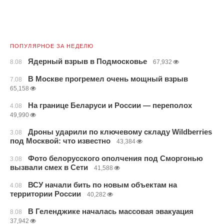
ПОПУЛЯРНОЕ ЗА НЕДЕЛЮ
Ядерный взрыв в Подмосковье
8.08
67,932
В Москве прогремел очень мощный взрыв
7.08
65,158
На границе Беларуси и России — переполох
4.08
49,990
Дроны ударили по ключевому складу Wildberries
3.08
под Москвой: что известно
43,384
Фото белорусского ополчения под Сморгонью
3.08
вызвали смех в Сети
41,588
ВСУ начали бить по новым объектам на
4.08
территории России
40,282
В Геленджике началась массовая эвакуация
8.08
37,942