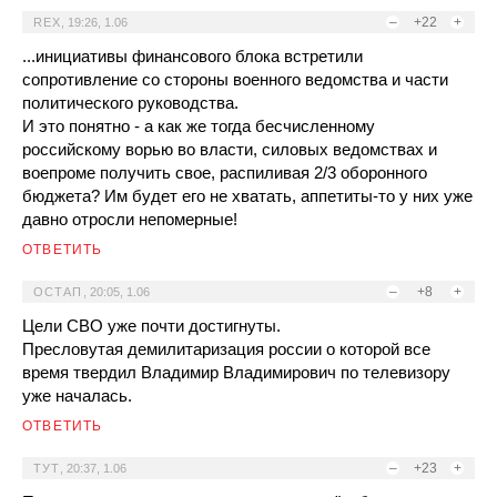
–
+22
+
REX
,
19:26, 1.06
...инициативы финансового блока встретили
сопротивление со стороны военного ведомства и части
политического руководства.
И это понятно - а как же тогда бесчисленному
российскому ворью во власти, силовых ведомствах и
воепроме получить свое, распиливая 2/3 оборонного
бюджета? Им будет его не хватать, аппетиты-то у них уже
давно отросли непомерные!
ОТВЕТИТЬ
–
+8
+
ОСТАП
,
20:05, 1.06
Цели СВО уже почти достигнуты.
Пресловутая демилитаризация россии о которой все
время твердил Владимир Владимирович по телевизору
уже началась.
ОТВЕТИТЬ
–
+23
+
ТУТ
,
20:37, 1.06