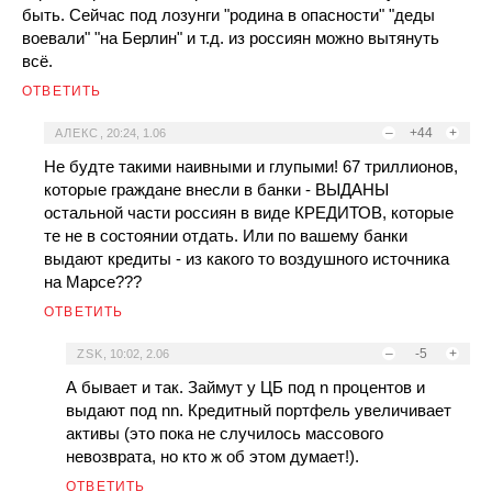
быть. Сейчас под лозунги "родина в опасности" "деды
воевали" "на Берлин" и т.д. из россиян можно вытянуть
всё.
ОТВЕТИТЬ
–
+44
+
АЛЕКС
,
20:24, 1.06
Не будте такими наивными и глупыми! 67 триллионов,
которые граждане внесли в банки - ВЫДАНЫ
остальной части россиян в виде КРЕДИТОВ, которые
те не в состоянии отдать. Или по вашему банки
выдают кредиты - из какого то воздушного источника
на Марсе???
ОТВЕТИТЬ
–
-5
+
ZSK
,
10:02, 2.06
А бывает и так. Займут у ЦБ под n процентов и
выдают под nn. Кредитный портфель увеличивает
активы (это пока не случилось массового
невозврата, но кто ж об этом думает!).
ОТВЕТИТЬ