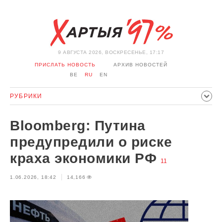
9 АВГУСТА 2026, ВОСКРЕСЕНЬЕ, 17:17
ПРИСЛАТЬ НОВОСТЬ
АРХИВ НОВОСТЕЙ
BE
RU
EN
РУБРИКИ
ПОЛИТИКА
ОБЩЕСТВО
ЭКОНОМИКА
Bloomberg: Путина
ПРОИСШЕСТВИЯ
СПОРТ
КУЛЬТУРА
ИСТОРИЯ
предупредили о риске
МНЕНИЕ
ИНТЕРВЬЮ
ТЕХНОЛОГИИ
ЗДОРОВЬЕ
краха экономики РФ
11
АВТО
ОТДЫХ
ОБХОД БЛОКИРОВКИ И СОЛИДАРНОСТЬ
1.06.2026, 18:42
14,166
КОРОНАВИРУС
БЕЛАРУСЬ В НАТО