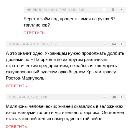
–
0
+
НЕ ЛЮБЛЮ ИДИОТОВ
,
14:51, 2.06
Берет в займ под проценты имея на руках 67
триллионов?
ОТВЕТИТЬ
–
+64
+
DRON-DON-DON
,
19:00, 1.06
А это значит одно! Украинцам нужно продолжать долбить
дронами по НПЗ орков и по их другим различным
стратегическим предприятиям, не забывая кошмарить
оккупированный русским орко быдлом Крым и трассу
Ростов-Мариуполь!
ОТВЕТИТЬ
–
+38
+
OBSERVER
,
19:21, 1.06
Миллионы человеческих жизней оказались в заложниках
из-за малоумия злого и мстительного карлика. Он должен
стать законной целью номер один в этой войне.
ОТВЕТИТЬ