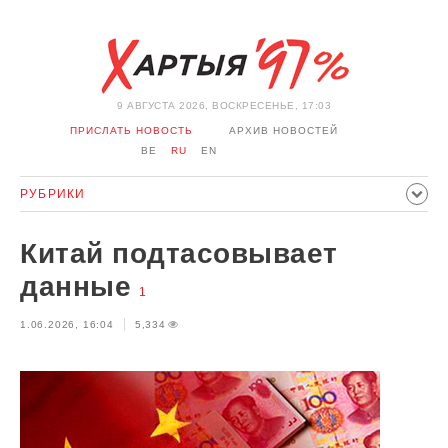
9 АВГУСТА 2026, ВОСКРЕСЕНЬЕ, 17:03
ПРИСЛАТЬ НОВОСТЬ
АРХИВ НОВОСТЕЙ
BE
RU
EN
РУБРИКИ
ПОЛИТИКА
ОБЩЕСТВО
ЭКОНОМИКА
Китай подтасовывает
ПРОИСШЕСТВИЯ
СПОРТ
КУЛЬТУРА
ИСТОРИЯ
данные
1
МНЕНИЕ
ИНТЕРВЬЮ
ТЕХНОЛОГИИ
ЗДОРОВЬЕ
1.06.2026, 16:04
5,334
АВТО
ОТДЫХ
ОБХОД БЛОКИРОВКИ И СОЛИДАРНОСТЬ
КОРОНАВИРУС
БЕЛАРУСЬ В НАТО