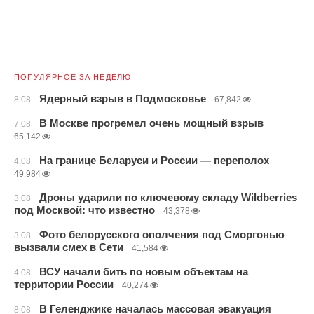
ПОПУЛЯРНОЕ ЗА НЕДЕЛЮ
Ядерный взрыв в Подмосковье
8.08
67,842
В Москве прогремел очень мощный взрыв
7.08
65,142
На границе Беларуси и России — переполох
4.08
49,984
Дроны ударили по ключевому складу Wildberries
3.08
под Москвой: что известно
43,378
Фото белорусского ополчения под Сморгонью
3.08
вызвали смех в Сети
41,584
ВСУ начали бить по новым объектам на
4.08
территории России
40,274
В Геленджике началась массовая эвакуация
8.08