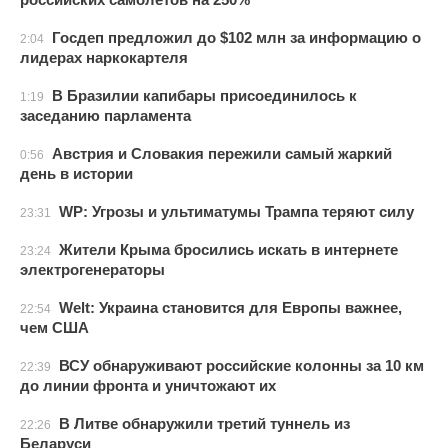
Госдеп предложил до $102 млн за информацию о
2:04
лидерах наркокартеля
В Бразилии капибары присоединилось к
1:19
заседанию парламента
Австрия и Словакия пережили самый жаркий
0:56
день в истории
WP: Угрозы и ультиматумы Трампа теряют силу
23:31
Жители Крыма бросились искать в интернете
23:24
электрогенераторы
Welt: Украина становится для Европы важнее,
22:54
чем США
ВСУ обнаруживают российские колонны за 10 км
22:39
до линии фронта и уничтожают их
В Литве обнаружили третий туннель из
22:26
Беларуси