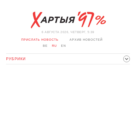
6 АВГУСТА 2026, ЧЕТВЕРГ, 5:39
ПРИСЛАТЬ НОВОСТЬ
АРХИВ НОВОСТЕЙ
BE
RU
EN
РУБРИКИ
ПОЛИТИКА
ОБЩЕСТВО
ЭКОНОМИКА
ПРОИСШЕСТВИЯ
СПОРТ
КУЛЬТУРА
ИСТОРИЯ
МНЕНИЕ
ИНТЕРВЬЮ
ТЕХНОЛОГИИ
ЗДОРОВЬЕ
АВТО
ОТДЫХ
ОБХОД БЛОКИРОВКИ И СОЛИДАРНОСТЬ
КОРОНАВИРУС
БЕЛАРУСЬ В НАТО