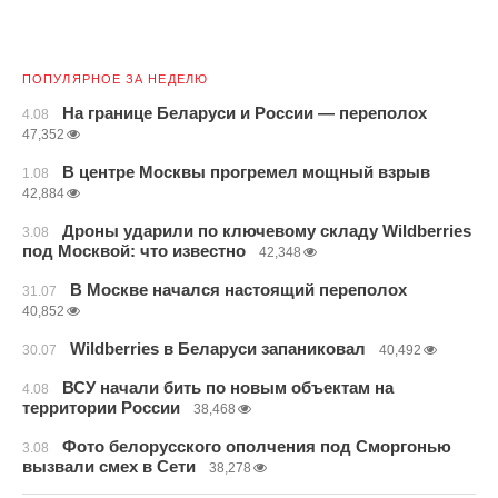
ПОПУЛЯРНОЕ ЗА НЕДЕЛЮ
На границе Беларуси и России — переполох
4.08
47,352
В центре Москвы прогремел мощный взрыв
1.08
42,884
Дроны ударили по ключевому складу Wildberries
3.08
под Москвой: что известно
42,348
В Москве начался настоящий переполох
31.07
40,852
Wildberries в Беларуси запаниковал
30.07
40,492
ВСУ начали бить по новым объектам на
4.08
территории России
38,468
Фото белорусского ополчения под Сморгонью
3.08
вызвали смех в Сети
38,278