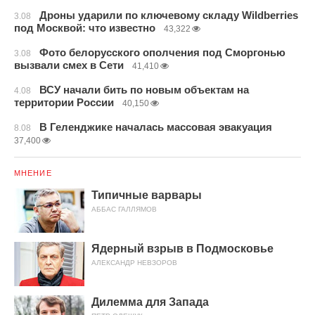
Дроны ударили по ключевому складу Wildberries
3.08
под Москвой: что известно
43,322
Фото белорусского ополчения под Сморгонью
3.08
вызвали смех в Сети
41,410
ВСУ начали бить по новым объектам на
4.08
территории России
40,150
В Геленджике началась массовая эвакуация
8.08
37,400
МНЕНИЕ
Типичные варвары
АББАС ГАЛЛЯМОВ
Ядерный взрыв в Подмосковье
АЛЕКСАНДР НЕВЗОРОВ
Дилемма для Запада