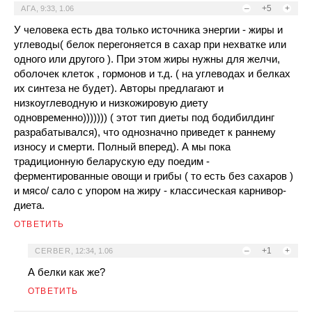
–
+5
+
АГА
,
9:33, 1.06
У человека есть два только источника энергии - жиры и
углеводы( белок перегоняется в сахар при нехватке или
одного или другого ). При этом жиры нужны для желчи,
оболочек клеток , гормонов и т.д. ( на углеводах и белках
их синтеза не будет). Авторы предлагают и
низкоуглеводную и низкожировую диету
одновременно))))))) ( этот тип диеты под бодибилдинг
разрабатывался), что однозначно приведет к раннему
износу и смерти. Полный вперед). А мы пока
традиционную беларускую еду поедим -
ферментированные овощи и грибы ( то есть без сахаров )
и мясо/ сало с упором на жиру - классическая карнивор-
диета.
ОТВЕТИТЬ
–
+1
+
CERBER
,
12:34, 1.06
А белки как же?
ОТВЕТИТЬ