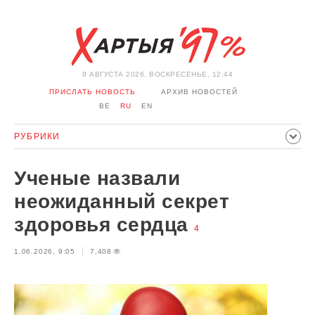
9 АВГУСТА 2026, ВОСКРЕСЕНЬЕ, 12:44
ПРИСЛАТЬ НОВОСТЬ
АРХИВ НОВОСТЕЙ
BE
RU
EN
РУБРИКИ
ПОЛИТИКА
ОБЩЕСТВО
ЭКОНОМИКА
Ученые назвали
ПРОИСШЕСТВИЯ
СПОРТ
КУЛЬТУРА
ИСТОРИЯ
неожиданный секрет
МНЕНИЕ
ИНТЕРВЬЮ
ТЕХНОЛОГИИ
ЗДОРОВЬЕ
здоровья сердца
4
АВТО
ОТДЫХ
ОБХОД БЛОКИРОВКИ И СОЛИДАРНОСТЬ
1.06.2026, 9:05
7,408
КОРОНАВИРУС
БЕЛАРУСЬ В НАТО