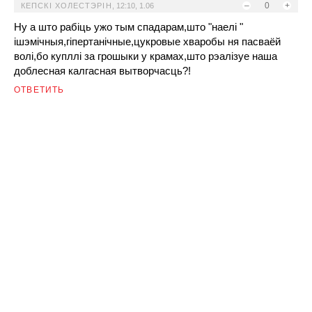
–
0
+
КЕПСКI ХОЛЕСТЭРIН
,
12:10, 1.06
Ну а што рабiць ужо тым спадарам,што "наелi "
iшэмiчныя,гiпертанiчные,цукровые хваробы ня пасваёй
волi,бо купллi за грошыки у крамах,што рэалiзуе наша
доблесная калгасная вытворчасць?!
ОТВЕТИТЬ