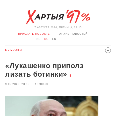
7 АВГУСТА 2026, ПЯТНИЦА, 22:15
ПРИСЛАТЬ НОВОСТЬ
АРХИВ НОВОСТЕЙ
BE
RU
EN
РУБРИКИ
ПОЛИТИКА
ОБЩЕСТВО
ЭКОНОМИКА
«Лукашенко приполз
ПРОИСШЕСТВИЯ
СПОРТ
КУЛЬТУРА
ИСТОРИЯ
лизать ботинки»
8
МНЕНИЕ
ИНТЕРВЬЮ
ТЕХНОЛОГИИ
ЗДОРОВЬЕ
9.05.2026, 20:55
16,908
АВТО
ОТДЫХ
ОБХОД БЛОКИРОВКИ И СОЛИДАРНОСТЬ
КОРОНАВИРУС
БЕЛАРУСЬ В НАТО