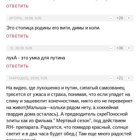
ОТВЕТИТЬ
–
+26
+
ИГОРЬ
,
18:09, 9.05
Это столица родины его вити, димы и коли.
ОТВЕТИТЬ
–
+36
+
:D
,
18:39, 9.05
лукА - это умка для путина
ОТВЕТИТЬ
–
+21
+
НАРОДЕЦ
,
19:09, 9.05
На видео, где лукошенко и путин, сипатый самозванец
трясется от ужаса и страха, понимая, что если упадет на
спину и зашевелит конечностями, никто его не перевернет
на живот(Малыша—кольки рядом нету, а хоккейная
гвардия дома осталась). А предводитель скреПоносной
элиты как из фильма " Мертвый сезон", под действием
RH- препарата. Радуется, что помидор красный, солнце
светит и в два часа будет обед.( Там еще много радостей