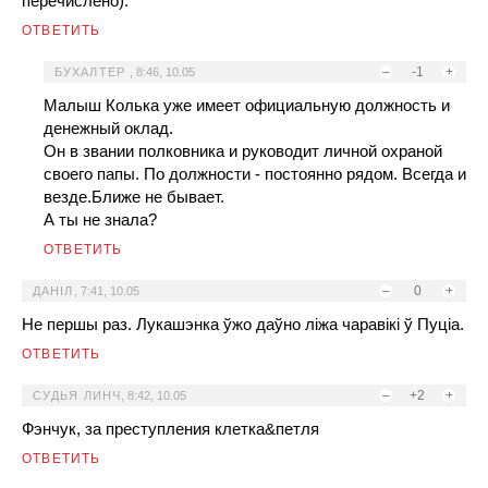
перечислено).
ОТВЕТИТЬ
–
-1
+
БУХАЛТЕР
,
8:46, 10.05
Малыш Колька уже имеет официальную должность и
денежный оклад.
Он в звании полковника и руководит личной охраной
своего папы. По должности - постоянно рядом. Всегда и
везде.Ближе не бывает.
А ты не знала?
ОТВЕТИТЬ
–
0
+
ДАНІЛ
,
7:41, 10.05
Не першы раз. Лукашэнка ўжо даўно ліжа чаравікі ў Пуціа.
ОТВЕТИТЬ
–
+2
+
СУДЬЯ ЛИНЧ
,
8:42, 10.05
Фэнчук, за преступления клетка&петля
ОТВЕТИТЬ