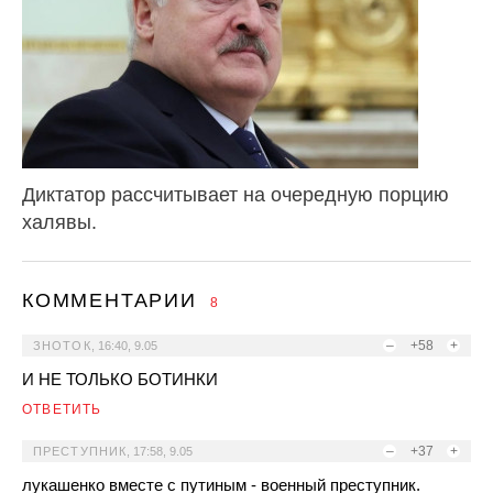
Диктатор рассчитывает на очередную порцию
халявы.
КОММЕНТАРИИ
8
–
+58
+
ЗНОТОК
,
16:40, 9.05
И НЕ ТОЛЬКО БОТИНКИ
ОТВЕТИТЬ
–
+37
+
ПРЕСТУПНИК
,
17:58, 9.05
лукашенко вместе с путиным - военный преступник.