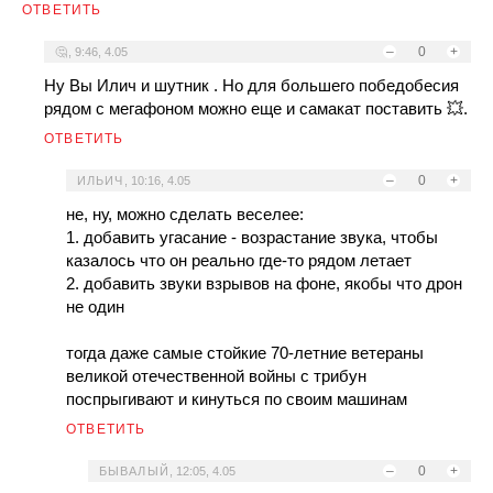
ОТВЕТИТЬ
–
0
+
🤔
,
9:46, 4.05
Ну Вы Илич и шутник . Но для большего победобесия
рядом с мегафоном можно еще и самакат поставить 💥.
ОТВЕТИТЬ
–
0
+
ИЛЬИЧ
,
10:16, 4.05
не, ну, можно сделать веселее:
1. добавить угасание - возрастание звука, чтобы
казалось что он реально где-то рядом летает
2. добавить звуки взрывов на фоне, якобы что дрон
не один
тогда даже самые стойкие 70-летние ветераны
великой отечественной войны с трибун
поспрыгивают и кинуться по своим машинам
ОТВЕТИТЬ
–
0
+
БЫВАЛЫЙ
,
12:05, 4.05