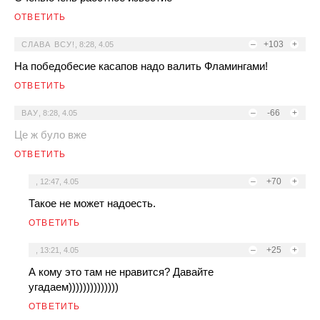
ОТВЕТИТЬ
–
+103
+
СЛАВА ВСУ!
,
8:28, 4.05
На победобесие касапов надо валить Фламингами!
ОТВЕТИТЬ
–
-66
+
ВАУ
,
8:28, 4.05
Це ж було вже
ОТВЕТИТЬ
–
+70
+
,
12:47, 4.05
Такое не может надоесть.
ОТВЕТИТЬ
–
+25
+
,
13:21, 4.05
А кому это там не нравится? Давайте
угадаем))))))))))))))
ОТВЕТИТЬ