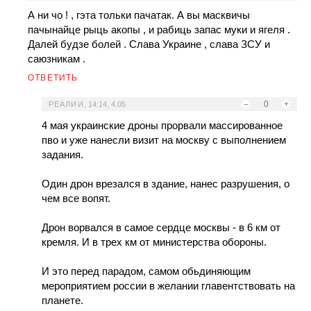
А ни чо ! , гэта тольки пачатак. А вы масквичы
пачынайце рыць акопы , и рабиць запас муки и ягеля .
Далей будзе болей . Слава Украине , слава ЗСУ и
саюзникам .
ОТВЕТИТЬ
–
0
+
РЕАЛИИ
,
14:14, 4.05
4 мая украинские дроны прорвали массированное
пво и уже нанесли визит на москву с выполнением
задания.
Один дрон врезался в здание, нанес разрушения, о
чем все вопят.
Дрон ворвался в самое сердце москвы - в 6 км от
кремля. И в трех км от министерства обороны.
И это перед парадом, самом обьдиняющим
мероприятием россии в желании главентствовать на
планете.