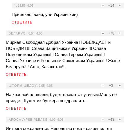
–
+14
+
)
,
13:58, 4.05
Првильно, ваня, учи Украинский)
ОТВЕТИТЬ
–
+78
+
БЕЛАРУС
,
8:54, 4.05
Мирная Свободная Добрая Украина ПОБЕЖДАЕТ и
ПОБЕДИТ!!! Слава Защитникам Украины!!! Слава
Помощникам Украины!!! Слава Героям Украины!!!
Слава Украине и Реальным Союзникам Украины!!! Жыве
Беларусь!!! Алга, Казахстан!!!
ОТВЕТИТЬ
–
+3
+
ШТОРМ ШЕДОУ
,
9:05, 4.05
На красной площади, будет плакат с путиным.Моль не
приедет, будет из бункера поздравлять.
ОТВЕТИТЬ
–
+43
+
APOCALYPSE PLEASE
,
9:09, 4.05
Интрига сохраняется. Непонятно пока - разрешил ли