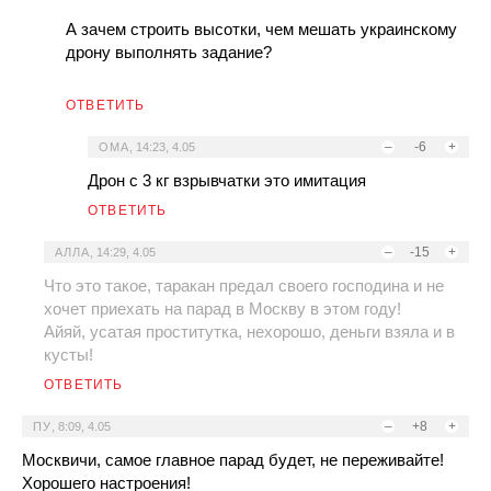
А зачем строить высотки, чем мешать украинскому
дрону выполнять задание?
ОТВЕТИТЬ
–
-6
+
ОМА
,
14:23, 4.05
Дрон с 3 кг взрывчатки это имитация
ОТВЕТИТЬ
–
-15
+
АЛЛА
,
14:29, 4.05
Что это такое, таракан предал своего господина и не
хочет приехать на парад в Москву в этом году!
Айяй, усатая проститутка, нехорошо, деньги взяла и в
кусты!
ОТВЕТИТЬ
–
+8
+
ПУ
,
8:09, 4.05
Москвичи, самое главное парад будет, не переживайте!
Хорошего настроения!