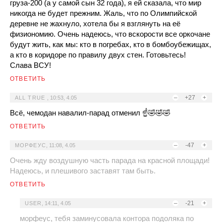
груза-200 (а у самой сын 32 года), я ей сказала, что мир
никогда не будет прежним. Жаль, что по Олимпийской
деревне не жахнуло, хотела бы я взглянуть на её
физиономию. Очень надеюсь, что вскорости все оркочане
будут жить, как мы: кто в погребах, кто в бомбоубежищах,
а кто в коридоре по правилу двух стен. Готовьтесь!
Слава ВСУ!
ОТВЕТИТЬ
–
+27
+
ALL TRUE
,
10:53, 4.05
Всё, чемодан навалил-парад отменил ☝️🤣🤣🤣
ОТВЕТИТЬ
–
-47
+
МОРФЕУС
,
11:08, 4.05
Очень жду воздушную часть парада на красной площади!
Надеюсь, и плешивого заставят там быть.
ОТВЕТИТЬ
–
-21
+
USER
,
14:11, 4.05
морфеус, тебя заминусовала контора подоляка по