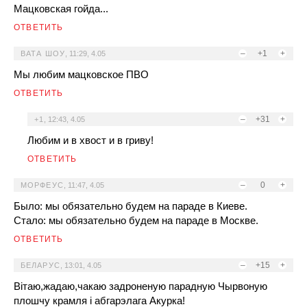
Мацковская гойда...
ОТВЕТИТЬ
–
+1
+
ВАТА ШОУ
,
11:29, 4.05
Мы любим мацковское ПВО
ОТВЕТИТЬ
–
+31
+
+1
,
12:43, 4.05
Любим и в хвост и в гриву!
ОТВЕТИТЬ
–
0
+
МОРФЕУС
,
11:47, 4.05
Было: мы обязательно будем на параде в Киеве.
Стало: мы обязательно будем на параде в Москве.
ОТВЕТИТЬ
–
+15
+
БЕЛАРУС
,
13:01, 4.05
Вiтаю,жадаю,чакаю задроненую парадную Чырвоную
плошчу крамля i абгарэлага Акурка!