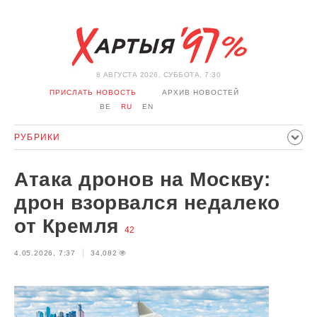
8 АВГУСТА 2026, СУББОТА, 7:30
ПРИСЛАТЬ НОВОСТЬ
АРХИВ НОВОСТЕЙ
BE
RU
EN
РУБРИКИ
ПОЛИТИКА
ОБЩЕСТВО
ЭКОНОМИКА
Атака дронов на Москву:
ПРОИСШЕСТВИЯ
СПОРТ
КУЛЬТУРА
ИСТОРИЯ
дрон взорвался недалеко
МНЕНИЕ
ИНТЕРВЬЮ
ТЕХНОЛОГИИ
ЗДОРОВЬЕ
от Кремля
42
АВТО
ОТДЫХ
ОБХОД БЛОКИРОВКИ И СОЛИДАРНОСТЬ
4.05.2026, 7:37
34,082
КОРОНАВИРУС
БЕЛАРУСЬ В НАТО