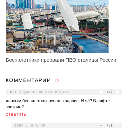
Беспилотники прорвали ПВО столицы России.
КОММЕНТАРИИ
42
–
+47
+
ПО ПРЕДВАРИТЕЛЬНЫМ
,
8:00, 4.05
данным беспилотник попал в здание. И чё? В лифте
застрял?
ОТВЕТИТЬ
–
+31
+
БЕЛА... .
,
8:43, 4.05