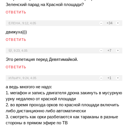
Зеленский парад на Красной площади?
ОТВЕТИТЬ
–
+34
+
ЕЛЕНА
,
9:12, 4.05
движуха)))
ОТВЕТИТЬ
–
+7
+
🐱
,
9:23, 4.05
Это репетиция перед Девятимайкой.
ОТВЕТИТЬ
–
+1
+
ИЛЬИЧ
,
9:24, 4.05
а ведь многого не надо:
1. мегафон и запись двигателя дрона закинуть в мусурную
урну недалеко от красной площади
2. во время прохода орков по красной площади включить
либо дистанционно либо автоматически
3. смотреть как орки разбегаются как тараканы в разные
стороны в прямом эфире по ТВ