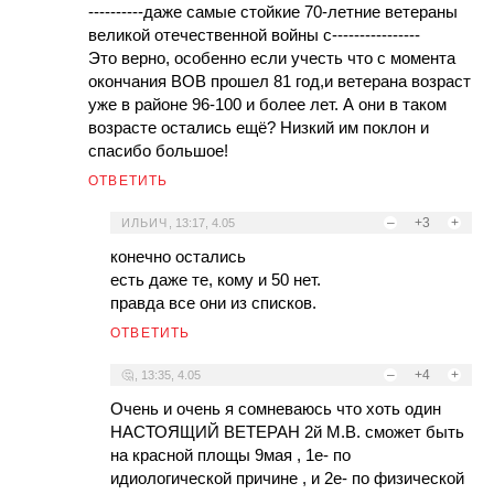
----------даже самые стойкие 70-летние ветераны
великой отечественной войны с----------------
Это верно, особенно если учесть что с момента
окончания ВОВ прошел 81 год,и ветерана возраст
уже в районе 96-100 и более лет. А они в таком
возрасте остались ещё? Низкий им поклон и
спасибо большое!
ОТВЕТИТЬ
–
+3
+
ИЛЬИЧ
,
13:17, 4.05
конечно остались
есть даже те, кому и 50 нет.
правда все они из списков.
ОТВЕТИТЬ
–
+4
+
🤔
,
13:35, 4.05
Очень и очень я сомневаюсь что хоть один
НАСТОЯЩИЙ ВЕТЕРАН 2й М.В. сможет быть
на красной площы 9мая , 1е- по
идиологической причине , и 2е- по физической