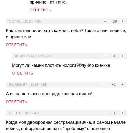
причине . птн пнх .
ОТВЕТИТЬ
–
+29
+
NETOLI
,
10:24, 4.05
Как там говорили, хоть камни с неба? Так это они, первые,
и прилетели.
ОТВЕТИТЬ
–
0
+
ДВИЖУХА!
,
14:09, 4.05
Могут ли камни плотить нологи?©пуйло кхе-кхе
ОТВЕТИТЬ
–
+1
+
ЛЫДЖНЕГ
,
10:26, 4.05
А из нашего окна площадь красная видна!
ОТВЕТИТЬ
–
+31
+
ЕЛЕНА
,
10:36, 4.05
Когда моя двоюродная сестра-мацквичка, в самом начале
войны, собиралась решать "проблему" с помощью