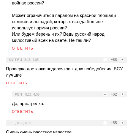
войнах россии?
Может ограничиться парадом на красной площади
осликов и лошадей, которых всегда больше
использует армия россии?
Или будем беречь и их? Ведь русский народ
милостивый всех на свете. Не так ли?
ОТВЕТИТЬ
–
+88
+
МИТЯЙ
,
8:16, 4.05
Проверка доставки подарочков к дню победобесия. ВСУ
лучшие
ОТВЕТИТЬ
–
+62
+
PEN
,
8:22, 4.05
Да, пристрелка.
ОТВЕТИТЬ
–
+55
+
+++
,
8:22, 4.05
Очень.очень раостное известие