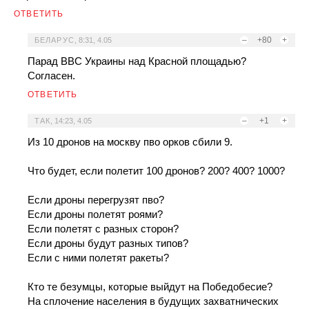
ОТВЕТИТЬ
–
+80
+
БЕЛАРУС
,
8:31, 4.05
Парад ВВС Украины над Красной площадью?
Согласен.
ОТВЕТИТЬ
–
+1
+
ТАК
,
14:23, 4.05
Из 10 дронов на москву пво орков сбили 9.
Что будет, если полетит 100 дронов? 200? 400? 1000?
Если дроны перегрузят пво?
Если дроны полетят роями?
Если полетят с разных сторон?
Если дроны будут разных типов?
Если с ними полетят ракеты?
Кто те безумцы, которые выйдут на Победобесие?
На сплочение населения в будущих захватнических