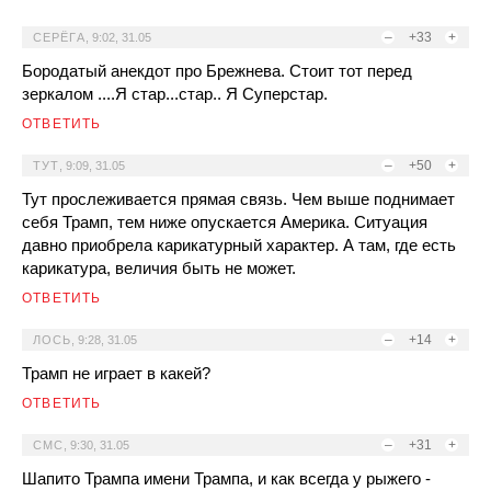
–
+33
+
СЕРЁГА
,
9:02, 31.05
Бородатый анекдот про Брежнева. Стоит тот перед
зеркалом ....Я стар...стар.. Я Суперстар.
ОТВЕТИТЬ
–
+50
+
ТУТ
,
9:09, 31.05
Тут прослеживается прямая связь. Чем выше поднимает
себя Трамп, тем ниже опускается Америка. Ситуация
давно приобрела карикатурный характер. А там, где есть
карикатура, величия быть не может.
ОТВЕТИТЬ
–
+14
+
ЛОСЬ
,
9:28, 31.05
Трамп не играет в какей?
ОТВЕТИТЬ
–
+31
+
СМС
,
9:30, 31.05
Шапито Трампа имени Трампа, и как всегда у рыжего -