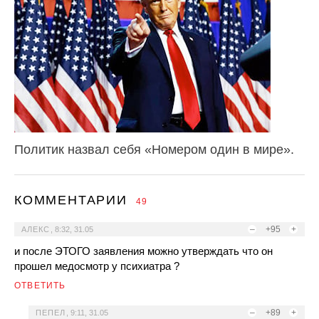
Политик назвал себя «Номером один в мире».
КОММЕНТАРИИ
49
–
+95
+
АЛЕКС
,
8:32, 31.05
и после ЭТОГО заявления можно утверждать что он
прошел медосмотр у психиатра ?
ОТВЕТИТЬ
–
+89
+
ПЕПЕЛ
,
9:11, 31.05