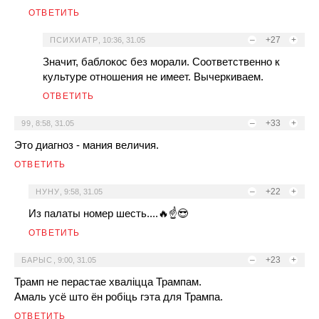
ОТВЕТИТЬ
–
+27
+
ПСИХИАТР
,
10:36, 31.05
Значит, баблокос без морали. Соответственно к
культуре отношения не имеет. Вычеркиваем.
ОТВЕТИТЬ
–
+33
+
99
,
8:58, 31.05
Это диагноз - мания величия.
ОТВЕТИТЬ
–
+22
+
НУНУ
,
9:58, 31.05
Из палаты номер шесть....🔥☝️😎
ОТВЕТИТЬ
–
+23
+
БАРЫС
,
9:00, 31.05
Трамп не перастае хваліцца Трампам.
Амаль усё што ён робіць гэта для Трампа.
ОТВЕТИТЬ