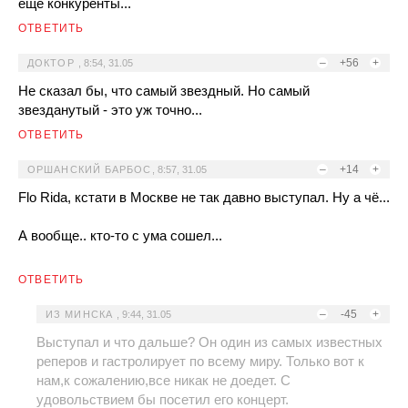
еще конкуренты...
ОТВЕТИТЬ
–
+56
+
ДОКТОР
,
8:54, 31.05
Не сказал бы, что самый звездный. Но самый
звезданутый - это уж точно...
ОТВЕТИТЬ
–
+14
+
ОРШАНСКИЙ БАРБОС
,
8:57, 31.05
Flo Rida, кстати в Москве не так давно выступал. Ну а чё...
А вообще.. кто-то с ума сошел...
ОТВЕТИТЬ
–
-45
+
ИЗ МИНСКА
,
9:44, 31.05
Выступал и что дальше? Он один из самых известных
реперов и гастролирует по всему миру. Только вот к
нам,к сожалению,все никак не доедет. С
удовольствием бы посетил его концерт.