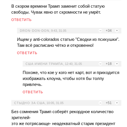
В скором времени Трамп заменит собой статую
свободы. Чувак явно от скромности не умрёт.
ОТВЕТИТЬ
–
+34
+
DRON-DON-DON
,
9:43, 31.05
Ищем у anti-colorados статью "Сводки из психушки".
Там всё расписано чётко и откровенно!
ОТВЕТИТЬ
–
+18
+
США ИМЕНИ ТРАМПА
,
12:40, 31.05
Похоже, что кое у кого нет карт, вот и приходится
изображать клоуна, чтобы хотя бы толпу
привлечь.
ОТВЕТИТЬ
–
+51
+
СТЫДНО ЗА США
,
10:05, 31.05
Без сомнения Трамп соберёт рекордное количество
зрителей-
это же потрясающе- неадекватный старик президент