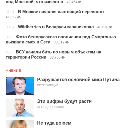
под Москвой: что известно
42,454
В Москве начался настоящий переполох
31.07
41,062
Wildberries в Беларуси запаниковал
30.07
40,620
Фото белорусского ополчения под Сморгонью
3.08
вызвали смех в Сети
38,812
ВСУ начали бить по новым объектам на
4.08
территории России
38,760
МНЕНИЕ
Разрушается основной миф Путина
ПЕТР ОЛЕЩУК
Эти цифры будут расти
ЛЕОНИД НЕВЗЛИН
Не туда воюем