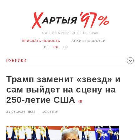
6 АВГУСТА 2026, ЧЕТВЕРГ, 13:40
ПРИСЛАТЬ НОВОСТЬ
АРХИВ НОВОСТЕЙ
BE
RU
EN
РУБРИКИ
ПОЛИТИКА
ОБЩЕСТВО
ЭКОНОМИКА
Трамп заменит «звезд» и
ПРОИСШЕСТВИЯ
СПОРТ
КУЛЬТУРА
ИСТОРИЯ
сам выйдет на сцену на
МНЕНИЕ
ИНТЕРВЬЮ
ТЕХНОЛОГИИ
ЗДОРОВЬЕ
250-летие США
49
АВТО
ОТДЫХ
ОБХОД БЛОКИРОВКИ И СОЛИДАРНОСТЬ
31.05.2026, 8:28
10,958
КОРОНАВИРУС
БЕЛАРУСЬ В НАТО