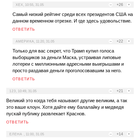
–
+26
+
ХЕХ
,
10:55, 31.05
Самый низкий рейтинг среди всех президентов США на
данном временном отрезке. И где здесь удовольствие.
ОТВЕТИТЬ
–
+22
+
АМЕРИКА
,
11:20, 31.05
Только для вас секрет, что Трамп купил голоса
выборщиков за деньги Маска, устраивая липовые
лотереи с миллионными адресными выигрышами и
просто раздавая деньги проголосовавшим за него.
ОТВЕТИТЬ
–
+21
+
123
,
10:49, 31.05
Великий это когда тебя называют другие великим, а так
это ваше клоун. Хотя дайте ему балалайку и медведя
пускай публику развлекает Краснов.
ОТВЕТИТЬ
–
+14
+
ЕЛЕНА
,
11:00, 31.05