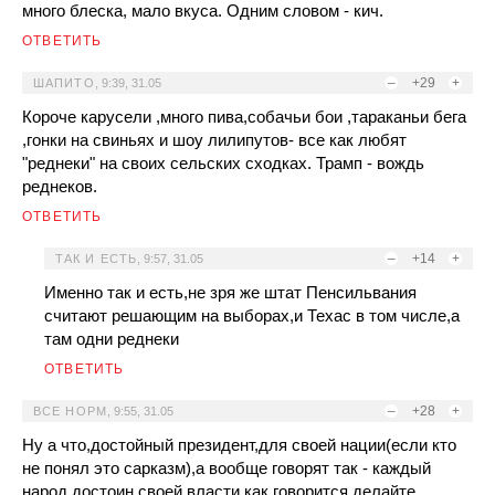
много блеска, мало вкуса. Одним словом - кич.
ОТВЕТИТЬ
–
+29
+
ШАПИТО
,
9:39, 31.05
Короче карусели ,много пива,собачьи бои ,тараканьи бега
,гонки на свиньях и шоу лилипутов- все как любят
"реднеки" на своих сельских сходках. Трамп - вождь
реднеков.
ОТВЕТИТЬ
–
+14
+
ТАК И ЕСТЬ
,
9:57, 31.05
Именно так и есть,не зря же штат Пенсильвания
считают решающим на выборах,и Техас в том числе,а
там одни реднеки
ОТВЕТИТЬ
–
+28
+
ВСЕ НОРМ
,
9:55, 31.05
Ну а что,достойный президент,для своей нации(если кто
не понял это сарказм),а вообще говорят так - каждый
народ достоин своей власти,как говорится делайте