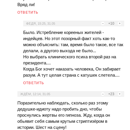
Вряд ли!
ОТВЕТИТЬ
–
+10
+
ФЕДЯ
,
15:25, 31.05
Было. Истребление корееных жителей -
индейцев. Но этот позорный факт хоть как-то
можно объяснить: там, время было такое, все так
делали, а другого выхода не было...
Но выбрать клинического психа второй раз на
президента....
Когда Бог хочет наказать человека, Он забирает
разум. А тут целая страна с катушек слетела....
ОТВЕТИТЬ
–
+23
+
ЖДЁМ
,
12:14, 31.05
Поразительно наблюдать, сколько раз этому
дедушке-идиоту надо пробить дно, чтобы
проснулись жертвы его гипноза. Жду, когда он
обьявит себя самым крутым стриптизёром в
истории. Шест на сцену!