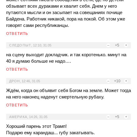
обзывает всех дураками и хвалит себя. Днем у него
путаются мысли и он засыпает на совещаниях почище
Байдена. Работник никакой, пора на покой. Об этом уже
говорят сами республиканцы.
ОТВЕТИТЬ
–
+5
+
СЛЕДОПЫТ
,
12:10, 31.05
на сцену выходит докладчик. и так коротенько. минут на
40 я думаю больше не надо….
ОТВЕТИТЬ
–
+10
+
ДРОН
,
12:46, 31.05
Ждём, когда он объявит себя Богом на земле. Может тогда
на него наконец наденут смертельную рубаху.
ОТВЕТИТЬ
–
+5
+
АМЕРИКА
,
14:26, 31.05
Хороший парень этот Трамп!
Подарю ему карандаш... губу закатывать.