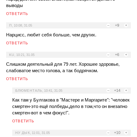
выводы
ОТВЕТИТЬ
–
+9
+
П
,
10:08, 31.05
Нарцисс, любит себя больше, чем других.
ОТВЕТИТЬ
–
+6
+
KU
,
10:21, 31.05
Слишком деятельный для 79 лет. Хорошее здоровье,
слабоватое место голова, а так бодрячком.
ОТВЕТИТЬ
–
+14
+
БЛЮМЕНТАЛЬ
,
10:41, 31.05
Как там у Булгакова в "Мастере и Маргарите": "человек
смертен-это ещё полбеды,дело в том,что он внезапно
смертен-вот в чем фокус!".
ОТВЕТИТЬ
–
+10
+
НУ ДЫК
,
11:01, 31.05