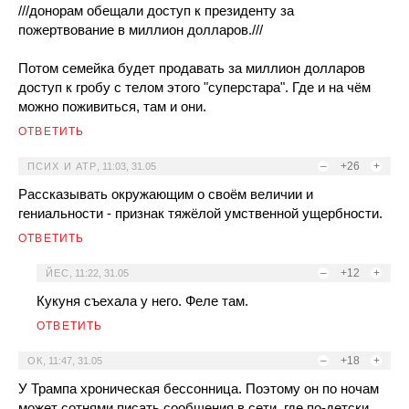
///донорам обещали доступ к президенту за
пожертвование в миллион долларов.///
Потом семейка будет продавать за миллион долларов
доступ к гробу с телом этого "суперстара". Где и на чём
можно поживиться, там и они.
ОТВЕТИТЬ
–
+26
+
ПСИХ И АТР
,
11:03, 31.05
Рассказывать окружающим о своём величии и
гениальности - признак тяжёлой умственной ущербности.
ОТВЕТИТЬ
–
+12
+
ЙЕС
,
11:22, 31.05
Кукуня съехала у него. Феле там.
ОТВЕТИТЬ
–
+18
+
ОК
,
11:47, 31.05
У Трампа хроническая бессонница. Поэтому он по ночам
может сотнями писать сообщения в сети, где по-детски