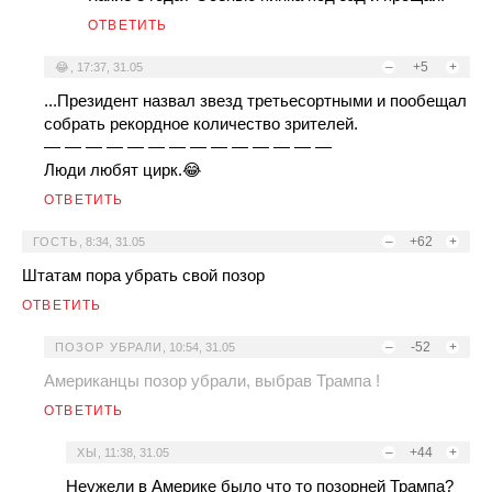
ОТВЕТИТЬ
–
+5
+
😂
,
17:37, 31.05
...Президент назвал звезд третьесортными и пообещал
собрать рекордное количество зрителей.
— — — — — — — — — — — — — —
Люди любят цирк.😂
ОТВЕТИТЬ
–
+62
+
ГОСТЬ
,
8:34, 31.05
Штатам пора убрать свой позор
ОТВЕТИТЬ
–
-52
+
ПОЗОР УБРАЛИ
,
10:54, 31.05
Американцы позор убрали, выбрав Трампа !
ОТВЕТИТЬ
–
+44
+
ХЫ
,
11:38, 31.05
Неужели в Америке было что то позорней Трампа?