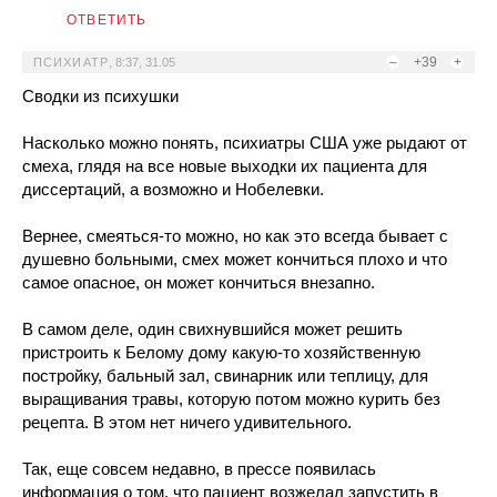
ОТВЕТИТЬ
–
+39
+
ПСИХИАТР
,
8:37, 31.05
Сводки из психушки
Насколько можно понять, психиатры США уже рыдают от
смеха, глядя на все новые выходки их пациента для
диссертаций, а возможно и Нобелевки.
Вернее, смеяться-то можно, но как это всегда бывает с
душевно больными, смех может кончиться плохо и что
самое опасное, он может кончиться внезапно.
В самом деле, один свихнувшийся может решить
пристроить к Белому дому какую-то хозяйственную
постройку, бальный зал, свинарник или теплицу, для
выращивания травы, которую потом можно курить без
рецепта. В этом нет ничего удивительного.
Так, еще совсем недавно, в прессе появилась
информация о том, что пациент возжелал запустить в