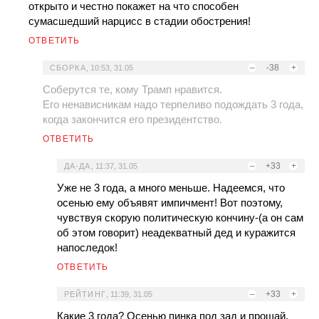
открыто и честно покажет на что способен
сумасшедший нарцисс в стадии обострения!
ОТВЕТИТЬ
–
-38
+
СБОРКА
,
10:53, 31.05
Соберутся те, кому Трамп нравится.
Его ненависникам надо терпеливо подождать 3 года,
когда закончится его президентство.
ОТВЕТИТЬ
–
+33
+
ДА-ДА
,
11:37, 31.05
Уже не 3 года, а много меньше. Надеемся, что
осенью ему объявят импичмент! Вот поэтому,
чувствуя скорую политическую кончину-(а он сам
об этом говорит) неадекватный дед и куражится
напоследок!
ОТВЕТИТЬ
–
+33
+
РЕЙТИНГ
,
11:39, 31.05
Какие 3 года? Осенью пинка под зад и прощай.