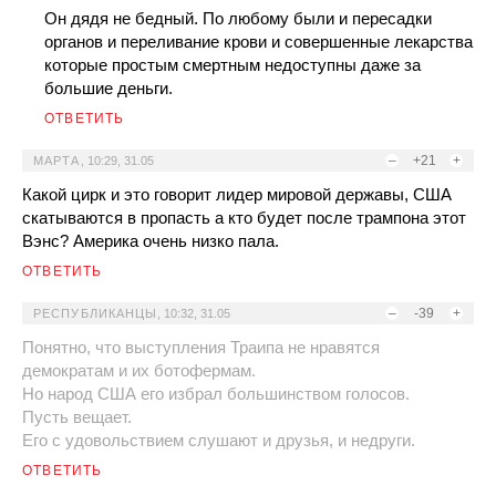
Он дядя не бедный. По любому были и пересадки
органов и переливание крови и совершенные лекарства
которые простым смертным недоступны даже за
большие деньги.
ОТВЕТИТЬ
–
+21
+
МАРТА
,
10:29, 31.05
Какой цирк и это говорит лидер мировой державы, США
скатываются в пропасть а кто будет после трампона этот
Вэнс? Америка очень низко пала.
ОТВЕТИТЬ
–
-39
+
РЕСПУБЛИКАНЦЫ
,
10:32, 31.05
Понятно, что выступления Траипа не нравятся
демократам и их ботофермам.
Но народ США его избрал большинством голосов.
Пусть вещает.
Его с удовольствием слушают и друзья, и недруги.
ОТВЕТИТЬ