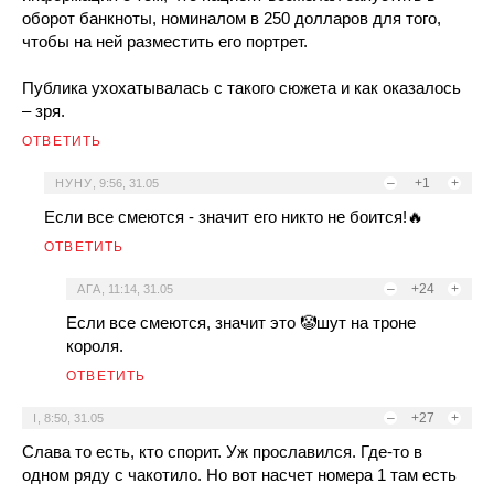
оборот банкноты, номиналом в 250 долларов для того,
чтобы на ней разместить его портрет.
Публика ухохатывалась с такого сюжета и как оказалось
– зря.
ОТВЕТИТЬ
–
+1
+
НУНУ
,
9:56, 31.05
Если все смеются - значит его никто не боится!🔥
ОТВЕТИТЬ
–
+24
+
АГА
,
11:14, 31.05
Если все смеются, значит это 🤡шут на троне
короля.
ОТВЕТИТЬ
–
+27
+
I
,
8:50, 31.05
Слава то есть, кто спорит. Уж прославился. Где-то в
одном ряду с чакотило. Но вот насчет номера 1 там есть