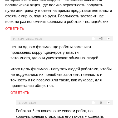
полицейская акция, где велика вероятность получить
пулю или гранату в ответ на приказ представителя власти
стоять смирно, подняв руки. Реальность заставит нас
всех не раз вспомнить фильмы о роботах - полицейских.
ОТВЕТИТЬ
–
+5
+
ИЛЬИЧ
,
21:30, 30.05
нет ни одного фильма, где роботы заменяют
продажных коррупционеров у власти
зато много, где они уничтожают обычных людей.
итого цель фильмов - напугать людей роботами, чтобы
не додумались их полюбить за ответственность и
точность и не позаменяли таких, как лукарас, для
процветания общества.
ОТВЕТИТЬ
–
0
+
1
,
0:25, 31.05
Робокоп. Чел конечно не совсем робот, но
коррупционеры старались его таковым сделать.