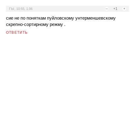
–
+1
+
ГЫ
,
10:55, 1.06
сие не по поняткам пуйловскому унтерменшевскому
скрепно-сортирному режму .
ОТВЕТИТЬ