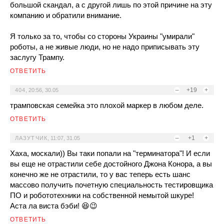
большой скандал, а с другой лишь по этой причине на эту
компанию и обратили внимание.
Я только за то, чтобы со стороны Украины "умирали"
роботы, а не живые люди, но не надо приписывать эту
заслугу Трампу.
ОТВЕТИТЬ
–
+19
+
404
,
20:56, 30.05
трамповская семейка это плохой маркер в любом деле.
ОТВЕТИТЬ
–
+1
+
ЛАЗУТЧИК
,
11:07, 31.05
Хаха, москали)) Вы таки попали на "терминатора"! И если
вы еще не отрастили себе достойного Джона Конора, а вы
конечно же не отрастили, то у вас теперь есть шанс
массово получить почетную специальность тестировщика
ПО и робототехники на собственной немытой шкуре!
Аста ла виста бэби! 😆😉
ОТВЕТИТЬ