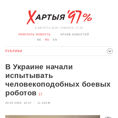
8 АВГУСТА 2026, СУББОТА, 17:33
ПРИСЛАТЬ НОВОСТЬ
АРХИВ НОВОСТЕЙ
BE
RU
EN
РУБРИКИ
ПОЛИТИКА
ОБЩЕСТВО
ЭКОНОМИКА
В Украине начали
ПРОИСШЕСТВИЯ
СПОРТ
КУЛЬТУРА
ИСТОРИЯ
испытывать
МНЕНИЕ
ИНТЕРВЬЮ
ТЕХНОЛОГИИ
ЗДОРОВЬЕ
человекоподобных боевых
АВТО
ОТДЫХ
ОБХОД БЛОКИРОВКИ И СОЛИДАРНОСТЬ
роботов
17
КОРОНАВИРУС
БЕЛАРУСЬ В НАТО
30.05.2026, 19:47
11,332