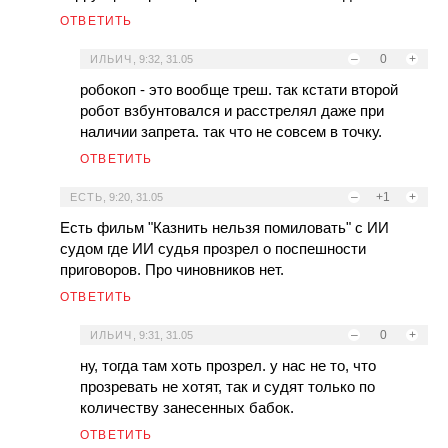
ОТВЕТИТЬ
–
0
+
ИЛЬИЧ
,
9:32, 31.05
робокоп - это вообще треш. так кстати второй
робот взбунтовался и расстрелял даже при
наличии запрета. так что не совсем в точку.
ОТВЕТИТЬ
–
+1
+
ЕСТЬ
,
9:20, 31.05
Есть фильм "Казнить нельзя помиловать" с ИИ
судом где ИИ судья прозрел о поспешности
приговоров. Про чиновников нет.
ОТВЕТИТЬ
–
0
+
ИЛЬИЧ
,
9:31, 31.05
ну, тогда там хоть прозрел. у нас не то, что
прозревать не хотят, так и судят только по
количеству занесенных бабок.
ОТВЕТИТЬ