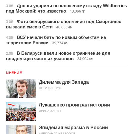
Дроны ударили по ключевому складу Wildberries
3.08
под Москвой: что известно
43,066
Фото белорусского ополчения под Сморгонью
3.08
вызвали смех в Сети
40,836
ВСУ начали бить по новым объектам на
4.08
территории России
39,774
В Беларуси ввели новое ограничение для
2.08
владельцев частных участков
34,904
МНЕНИЕ
Дилемма для Запада
ПЕТР ОЛЕЩУК
Лукашенко проиграл истории
ИРИНА ХАЛИП
Эпидемия маразма в России
АЛЕКСАНДР НЕВЗОРОВ