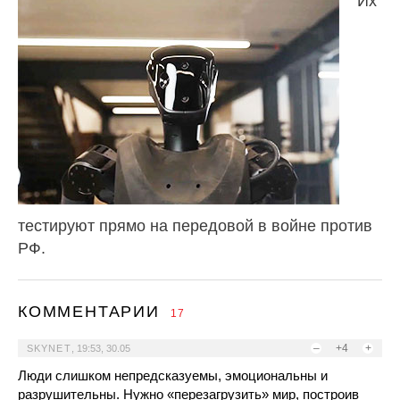
Их
тестируют прямо на передовой в войне против
РФ.
КОММЕНТАРИИ
17
–
+4
+
SKYNET
,
19:53, 30.05
Люди слишком непредсказуемы, эмоциональны и
разрушительны. Нужно «перезагрузить» мир, построив