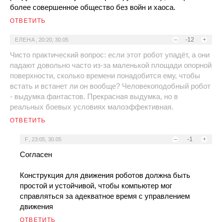
более совершенное общество без войн и хаоса.
ОТВЕТИТЬ
–
-12
+
ЕЛЕНА
,
20:20, 30.05
Чисто практический вопрос: если этот робот упадёт, а они
падают довольно часто из-за маленькой площади опорной
поверхности, сколько времени понадобится ему, чтобы
встать и встанет ли он вообще? Человекоподобный робот
- выдумка фантастов. Прекрасная выдумка, но в
реальных боевых условиях малоэффективная.
ОТВЕТИТЬ
–
-1
+
F
,
23:05, 30.05
Согласен
Конструкция для движения роботов должна быть
простой и устойчивой, чтобы компьютер мог
справляться за адекватное время с управлением
движения
ОТВЕТИТЬ