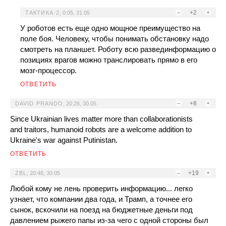
–
+2
+
ТАКТИКА-2
,
0:05, 31.05
У роботов есть еще одно мощное преимущество на
поле боя. Человеку, чтобы понимать обстановку надо
смотреть на планшет. Роботу всю развединформацию о
позициях врагов можно транслировать прямо в его
мозг-процессор.
ОТВЕТИТЬ
–
+8
+
DAVID PRANDO
,
20:26, 30.05
Since Ukrainian lives matter more than collaborationists
and traitors, humanoid robots are a welcome addition to
Ukraine's war against Putinistan.
ОТВЕТИТЬ
–
+19
+
ZBL
,
20:48, 30.05
Любой кому не лень проверить информацию... легко
узнает, что компании два года, и Трамп, а точнее его
сынок, вскочили на поезд на бюджетные деньги под
давлением рыжего папы из-за чего с одной стороны был