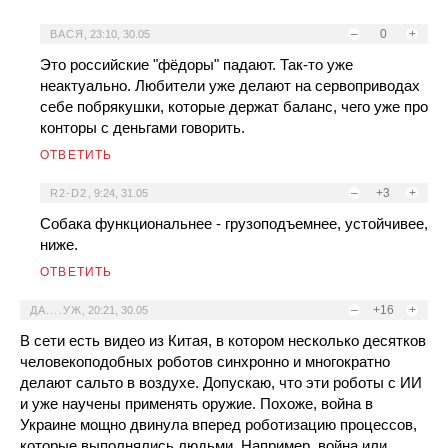
–
0
+
ВАСЯ
,
23:10, 30.05
Это российские "фёдоры" падают. Так-то уже
неактуально. Любители уже делают на сервоприводах
себе побрякушки, которые держат баланс, чего уже про
конторы с деньгами говорить.
ОТВЕТИТЬ
–
+3
+
R2-D2
,
9:24, 31.05
Собака функциональнее - грузоподъемнее, устойчивее,
ниже.
ОТВЕТИТЬ
–
+16
+
ДА....УЖ
,
20:21, 30.05
В сети есть видео из Китая, в котором несколько десятков
человекоподобных роботов синхронно и многократно
делают сальто в воздухе. Допускаю, что эти роботы с ИИ
и уже научены применять оружие. Похоже, война в
Украине мощно двинула вперед роботизацию процессов,
которые выполнялись людьми. Например, война или