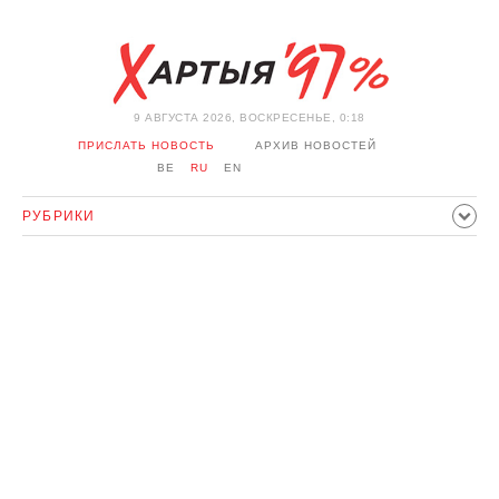
9 АВГУСТА 2026, ВОСКРЕСЕНЬЕ, 0:18
ПРИСЛАТЬ НОВОСТЬ
АРХИВ НОВОСТЕЙ
BE
RU
EN
РУБРИКИ
ПОЛИТИКА
ОБЩЕСТВО
ЭКОНОМИКА
ПРОИСШЕСТВИЯ
СПОРТ
КУЛЬТУРА
ИСТОРИЯ
МНЕНИЕ
ИНТЕРВЬЮ
ТЕХНОЛОГИИ
ЗДОРОВЬЕ
АВТО
ОТДЫХ
ОБХОД БЛОКИРОВКИ И СОЛИДАРНОСТЬ
КОРОНАВИРУС
БЕЛАРУСЬ В НАТО