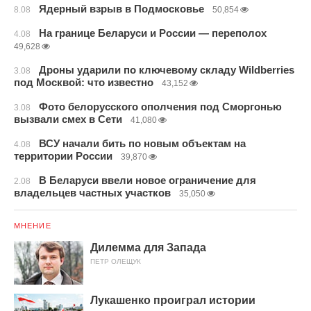
Ядерный взрыв в Подмосковье
8.08
50,854
На границе Беларуси и России — переполох
4.08
49,628
Дроны ударили по ключевому складу Wildberries
3.08
под Москвой: что известно
43,152
Фото белорусского ополчения под Сморгонью
3.08
вызвали смех в Сети
41,080
ВСУ начали бить по новым объектам на
4.08
территории России
39,870
В Беларуси ввели новое ограничение для
2.08
владельцев частных участков
35,050
МНЕНИЕ
Дилемма для Запада
ПЕТР ОЛЕЩУК
Лукашенко проиграл истории