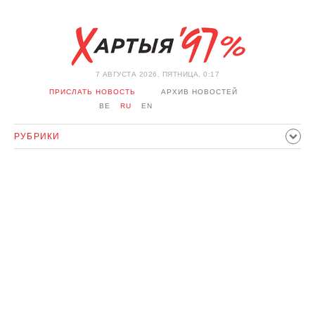
7 АВГУСТА 2026, ПЯТНИЦА, 0:17
ПРИСЛАТЬ НОВОСТЬ
АРХИВ НОВОСТЕЙ
BE
RU
EN
РУБРИКИ
ПОЛИТИКА
ОБЩЕСТВО
ЭКОНОМИКА
ПРОИСШЕСТВИЯ
СПОРТ
КУЛЬТУРА
ИСТОРИЯ
МНЕНИЕ
ИНТЕРВЬЮ
ТЕХНОЛОГИИ
ЗДОРОВЬЕ
АВТО
ОТДЫХ
ОБХОД БЛОКИРОВКИ И СОЛИДАРНОСТЬ
КОРОНАВИРУС
БЕЛАРУСЬ В НАТО