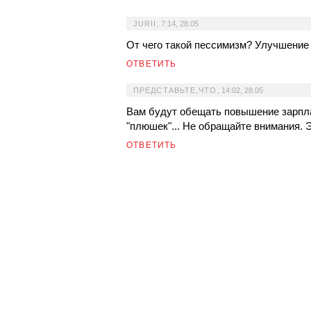
JURII
,
7:14, 28.05
От чего такой пессимизм? Улучшение 
ОТВЕТИТЬ
ПРЕДСТАВЬТЕ,ЧТО
,
14:02, 28.05
Вам будут обещать повышение зарпла
"плюшек"... Не обращайте внимания. 
ОТВЕТИТЬ