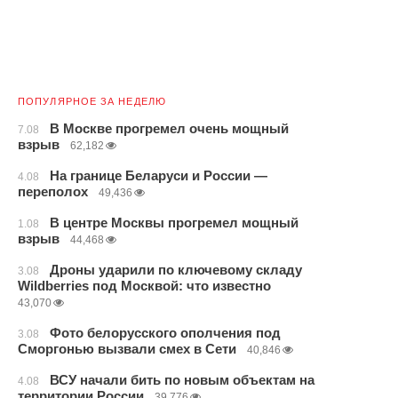
ПОПУЛЯРНОЕ ЗА НЕДЕЛЮ
В Москве прогремел очень мощный
7.08
взрыв
62,182
На границе Беларуси и России —
4.08
переполох
49,436
В центре Москвы прогремел мощный
1.08
взрыв
44,468
Дроны ударили по ключевому складу
3.08
Wildberries под Москвой: что известно
43,070
Фото белорусского ополчения под
3.08
Сморгонью вызвали смех в Сети
40,846
ВСУ начали бить по новым объектам на
4.08
территории России
39,776