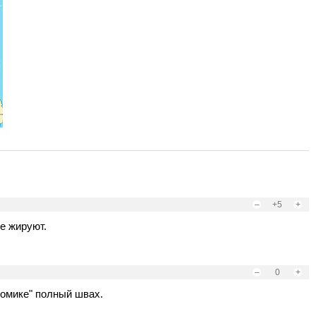
–
+5
+
е жируют.
–
0
+
номике" полный швах.