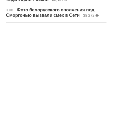
Фото белорусского ополчения под
3.08
Сморгонью вызвали смех в Сети
38,272