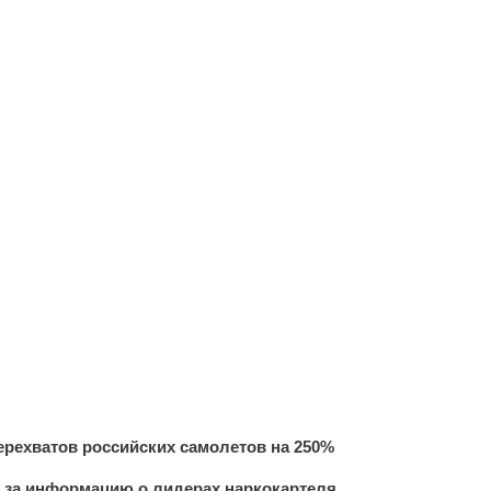
рехватов российских самолетов на 250%
 за информацию о лидерах наркокартеля