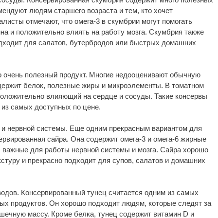
мендуют людям старшего возраста и тем, кто хочет
листы отмечают, что омега-3 в скумбрии могут помогать
на и положительно влиять на работу мозга. Скумбрия также
дходит для салатов, бутербродов или быстрых домашних
о очень полезный продукт. Многие недооценивают обычную
одержит белок, полезные жиры и микроэлементы. В томатном
 положительно влияющий на сердце и сосуды. Такие консервы
из самых доступных по цене.
 и нервной системы. Еще одним прекрасным вариантом для
рвированная сайра. Она содержит омега-3 и омега-6 жирные
, важные для работы нервной системы и мозга. Сайра хорошо
стуру и прекрасно подходит для супов, салатов и домашних
водов. Консервированный тунец считается одним из самых
ых продуктов. Он хорошо подходит людям, которые следят за
шечную массу. Кроме белка, тунец содержит витамин D и