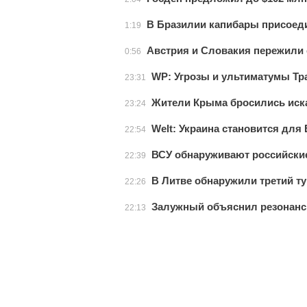
В Бразилии капибары присоед
1:19
Австрия и Словакия пережили 
0:56
WP: Угрозы и ультиматумы Тр
23:31
Жители Крыма бросились иска
23:24
Welt: Украина становится дл
22:54
ВСУ обнаруживают российские
22:39
В Литве обнаружили третий т
22:26
Залужный объяснил резонансн
22:13