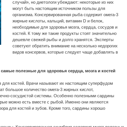
случай», но диетологи убеждают: некоторые из них
могут быть настоящим источником пользы для
организма. Консервированная рыба содержит омега-3
жирные кислоты, кальций, витамин D и белок,
необходимые для здоровья мозга, сердца, сосудов и
костей. К тому же такие продукты стоят значительно
дешевле свежей рыбы и долго хранятся. Эксперты
советуют обратить внимание на несколько недорогих
видов консервов, которые следует чаще добавлять в
самые полезные для здоровья сердца, мозга и костей
 для костей. Врачи называют их настоящим суперфудом
ат большое количество омега-3 жирных кислот,
дечно-сосудистой системы. Особенно полезными сардины
торые можно есть вместе с рыбой. Именно они являются
ра для костей и зубов. Кроме того, сардины хорошо
осуды. Консервированная скумбрия содержит много полезных