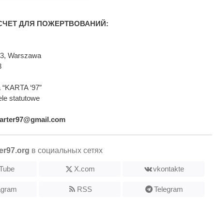
ЧЕТ ДЛЯ ПОЖЕРТВОВАНИЙ:
593, Warszawa
3
 “KARTA ‘97”
le statutowe
arter97@gmail.com
er97.org
в социальных сетях
Tube
X.com
vkontakte
agram
RSS
Telegram