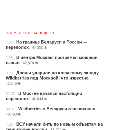
ПОПУЛЯРНОЕ ЗА НЕДЕЛЮ
На границе Беларуси и России —
4.08
переполох
47,350
В центре Москвы прогремел мощный
1.08
взрыв
42,878
Дроны ударили по ключевому складу
3.08
Wildberries под Москвой: что известно
42,346
В Москве начался настоящий
31.07
переполох
40,844
Wildberries в Беларуси запаниковал
30.07
40,490
ВСУ начали бить по новым объектам на
4.08
территории России
38,464