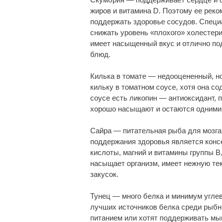
жиров и витамина D. Поэтому ее реко
поддержать здоровье сосудов. Специа
снижать уровень «плохого» холестери
имеет насыщенный вкус и отлично по
блюд.
Килька в томате — недооцененный, н
кильку в томатном соусе, хотя она с
соусе есть ликопин — антиоксидант,
хорошо насыщают и остаются одними 
Сайра — питательная рыба для мозга
поддержания здоровья является консе
кислоты, магний и витамины группы B
насыщает организм, имеет нежную тек
закусок.
Тунец — много белка и минимум угле
лучших источников белка среди рыбн
питанием или хотят поддерживать мы