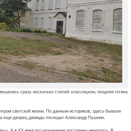
смешались сразу несколько стилей: классицизм, поздняя готика
нтром светской жизни. По данным историков, здесь бывали
I, а еще дворец дважды посещал Александр Пушкин.
ых. А в XX веке его назначение постоянно менялось. В