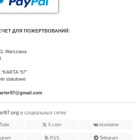
ЧЕТ ДЛЯ ПОЖЕРТВОВАНИЙ:
593, Warszawa
3
 “KARTA ‘97”
le statutowe
arter97@gmail.com
er97.org
в социальных сетях
Tube
X.com
vkontakte
agram
RSS
Telegram