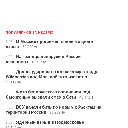
ПОПУЛЯРНОЕ ЗА НЕДЕЛЮ
В Москве прогремел очень мощный
7.08
взрыв
62,820
На границе Беларуси и России —
4.08
переполох
49,536
Дроны ударили по ключевому складу
3.08
Wildberries под Москвой: что известно
43,112
Фото белорусского ополчения под
3.08
Сморгонью вызвали смех в Сети
40,972
ВСУ начали бить по новым объектам на
4.08
территории России
39,828
Ядерный взрыв в Подмосковье
8.08
36,746