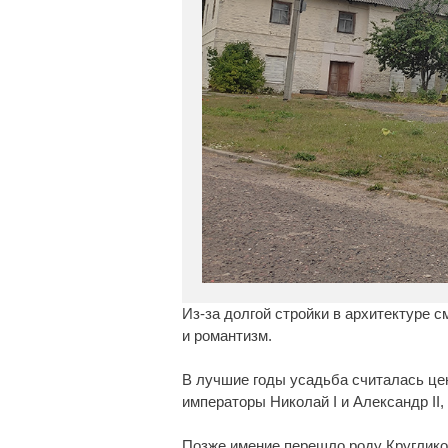
Из-за долгой стройки в архитектуре 
и романтизм.
В лучшие годы усадьба считалась це
императоры Николай I и Александр I
Позже имение перешло роду Кругликов